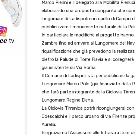
Marco Pierini e il delegato alla Mobilità Pier
elaborando una proposta congiunta che conse
lungomare di Ladispoli con quello di Campo di
pubblicizzare il monumento naturale della Palu
In particolare le modifiche al progetto hanno 
Zambra fino ad arrivare al Lungomare dei Navig
riqualificazione che già prevedono la realizza
dietro la Palude di Torre Flavia e si collegher
già esistente su Via Roma.
Il Comune di Ladispoli sta per pubblicare la gar
Lungomare Marco Polo (già finanziato dalla R
che farà parte integrante della Ciclovia Tirr
Lungomare Regina Elena.
La Ciclovia Tirrenica potrà ricongiungersi con l
Odescalchi e il parco urbano di via Firenze pr
Aurelia.
Ringraziamo l’Assessore alle Infrastrutture de