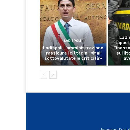
Ladis
LADISPOLI
tappet
Ladispoli, l’amministrazione
Finanza:
rassicura i cittadini: «Mai
sul li
sottovalutate le criticità»
lav
Impegno Sociale