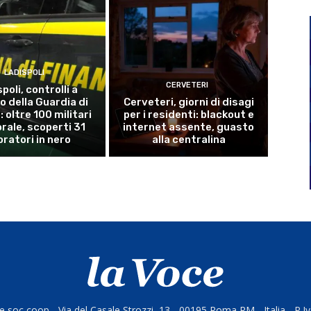
LADISPOLI
CERVETERI
poli, controlli a
o della Guardia di
Cerveteri, giorni di disagi
 oltre 100 militari
per i residenti: blackout e
torale, scoperti 31
internet assente, guasto
oratori in nero
alla centralina
 soc coop - Via del Casale Strozzi, 13 - 00195 Roma RM - Italia - P.