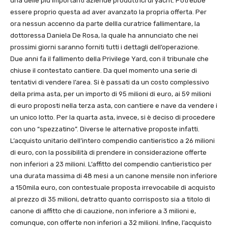
una delle più importanti aziende produttrici di yacht. Potrebbe
essere proprio questa ad aver avanzato la propria offerta. Per
ora nessun accenno da parte dellla curatrice fallimentare, la
dottoressa Daniela De Rosa, la quale ha annunciato che nei
prossimi giorni saranno forniti tutti i dettagli dell’operazione.
Due anni fa il fallimento della Privilege Yard, con il tribunale che
chiuse il contestato cantiere. Da quel momento una serie di
tentativi di vendere l’area. Si è passati da un costo complessivo
della prima asta, per un importo di 95 milioni di euro, ai 59 milioni
di euro proposti nella terza asta, con cantiere e nave da vendere i
un unico lotto. Per la quarta asta, invece, si è deciso di procedere
con uno “spezzatino”. Diverse le alternative proposte infatti.
L’acquisto unitario dell’intero compendio cantieristico a 26 milioni
di euro, con la possibilità di prendere in considerazione offerte
non inferiori a 23 milioni. L’affitto del compendio cantieristico per
una durata massima di 48 mesi a un canone mensile non inferiore
a 150mila euro, con contestuale proposta irrevocabile di acquisto
al prezzo di 35 milioni, detratto quanto corrisposto sia a titolo di
canone di affitto che di cauzione, non inferiore a 3 milioni e,
comunque, con offerte non inferiori a 32 milioni. Infine, l’acquisto