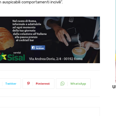
n auspicabili comportamenti incivili”.
Twitter
Pinterest
WhatsApp
U