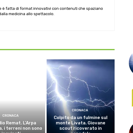
le è fatta di format innovativi con contenuti che spaziano
 dalla medicina allo spettacolo.
CRONACA
CRONACA
Colpito da un fulmine sul
io Remat. L’Arpa
monte Livata. Giovane
, i terreni non sono
scout ricoverato in