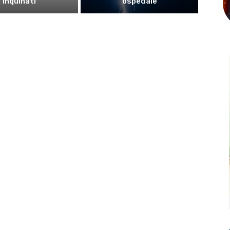
inquinati
ospedale