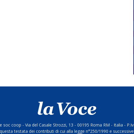
 soc coop - Via del Casale Strozzi, 13 - 00195 Roma RM - Italia - P.
questa testata dei contributi di cui alla legge n°250/1990 e successive