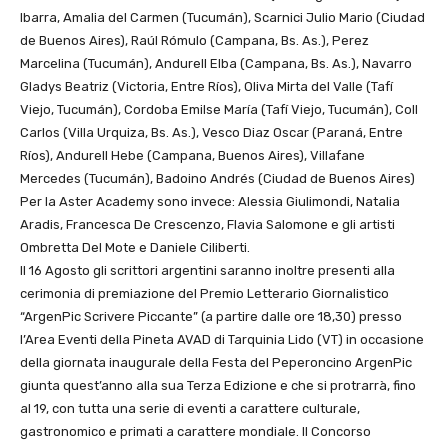
Ibarra, Amalia del Carmen (Tucumán), Scarnici Julio Mario (Ciudad
de Buenos Aires), Raúl Rómulo (Campana, Bs. As.), Perez
Marcelina (Tucumán), Andurell Elba (Campana, Bs. As.), Navarro
Gladys Beatriz (Victoria, Entre Ríos), Oliva Mirta del Valle (Tafí
Viejo, Tucumán), Cordoba Emilse María (Tafí Viejo, Tucumán), Coll
Carlos (Villa Urquiza, Bs. As.), Vesco Diaz Oscar (Paraná, Entre
Ríos), Andurell Hebe (Campana, Buenos Aires), Villafane
Mercedes (Tucumán), Badoino Andrés (Ciudad de Buenos Aires)
Per la Aster Academy sono invece: Alessia Giulimondi, Natalia
Aradis, Francesca De Crescenzo, Flavia Salomone e gli artisti
Ombretta Del Mote e Daniele Ciliberti.
Il 16 Agosto gli scrittori argentini saranno inoltre presenti alla
cerimonia di premiazione del Premio Letterario Giornalistico
“ArgenPic Scrivere Piccante” (a partire dalle ore 18,30) presso
l’Area Eventi della Pineta AVAD di Tarquinia Lido (VT) in occasione
della giornata inaugurale della Festa del Peperoncino ArgenPic
giunta quest’anno alla sua Terza Edizione e che si protrarrà, fino
al 19, con tutta una serie di eventi a carattere culturale,
gastronomico e primati a carattere mondiale. Il Concorso