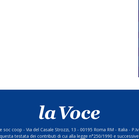
 soc coop - Via del Casale Strozzi, 13 - 00195 Roma RM - Italia - P.
questa testata dei contributi di cui alla legge n°250/1990 e successive