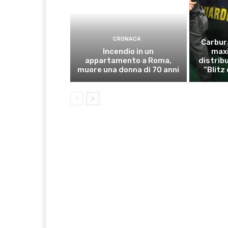
CRONACA
Carbur
Incendio in un
maxi
appartamento a Roma,
distrib
muore una donna di 70 anni
“Blitz