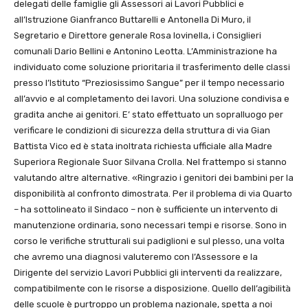
delegati delle famiglie gli Assessori ai Lavori Pubblici e
all’Istruzione Gianfranco Buttarelli e Antonella Di Muro, il
Segretario e Direttore generale Rosa Iovinella, i Consiglieri
comunali Dario Bellini e Antonino Leotta. L’Amministrazione ha
individuato come soluzione prioritaria il trasferimento delle classi
presso l’Istituto “Preziosissimo Sangue” per il tempo necessario
all’avvio e al completamento dei lavori. Una soluzione condivisa e
gradita anche ai genitori. E’ stato effettuato un sopralluogo per
verificare le condizioni di sicurezza della struttura di via Gian
Battista Vico ed è stata inoltrata richiesta ufficiale alla Madre
Superiora Regionale Suor Silvana Crolla. Nel frattempo si stanno
valutando altre alternative. «Ringrazio i genitori dei bambini per la
disponibilità al confronto dimostrata. Per il problema di via Quarto
– ha sottolineato il Sindaco – non è sufficiente un intervento di
manutenzione ordinaria, sono necessari tempi e risorse. Sono in
corso le verifiche strutturali sui padiglioni e sul plesso, una volta
che avremo una diagnosi valuteremo con l’Assessore e la
Dirigente del servizio Lavori Pubblici gli interventi da realizzare,
compatibilmente con le risorse a disposizione. Quello dell’agibilità
delle scuole è purtroppo un problema nazionale, spetta a noi