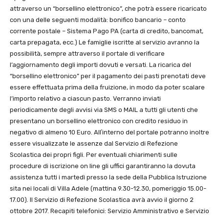
attraverso un “borsellino elettronico”, che potrà essere ricaricato
con una delle seguenti modalità: bonifico bancario – conto
corrente postale – Sistema Pago PA (carta di credito, bancomat,
carta prepagata, ecc.) Le famiglie iscritte al servizio avranno la
possibilità, sempre attraverso il portale di verificare
l’aggiornamento degli importi dovuti e versati. La ricarica del
“borsellino elettronico” per il pagamento dei pasti prenotati deve
essere effettuata prima della fruizione, in modo da poter scalare
l’importo relativo a ciascun pasto. Verranno inviati
periodicamente degli avvisi via SMS o MAIL a tutti gli utenti che
presentano un borsellino elettronico con credito residuo in
negativo di almeno 10 Euro. Allʼinterno del portale potranno inoltre
essere visualizzate le assenze dal Servizio di Refezione
Scolastica dei propri figli. Per eventuali chiarimenti sulle
procedure di iscrizione on line gli uffici garantiranno la dovuta
assistenza tutti i martedì presso la sede della Pubblica Istruzione
sita nei locali di Villa Adele (mattina 9.30-12.30, pomeriggio 15.00-
17.00). Il Servizio di Refezione Scolastica avrà avvio il giorno 2
ottobre 2017. Recapiti telefonici: Servizio Amministrativo e Servizio