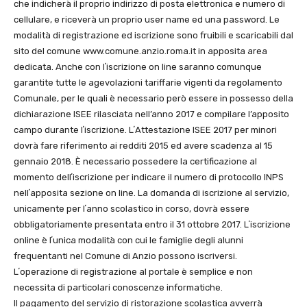
che indicherà il proprio indirizzo di posta elettronica e numero di
cellulare, e riceverà un proprio user name ed una password. Le
modalità di registrazione ed iscrizione sono fruibili e scaricabili dal
sito del comune www.comune.anzio.roma.it in apposita area
dedicata. Anche con lʼiscrizione on line saranno comunque
garantite tutte le agevolazioni tariffarie vigenti da regolamento
Comunale, per le quali è necessario però essere in possesso della
dichiarazione ISEE rilasciata nell’anno 2017 e compilare l’apposito
campo durante lʼiscrizione. LʼAttestazione ISEE 2017 per minori
dovrà fare riferimento ai redditi 2015 ed avere scadenza al 15
gennaio 2018. È necessario possedere la certificazione al
momento dellʼiscrizione per indicare il numero di protocollo INPS
nellʼapposita sezione on line. La domanda di iscrizione al servizio,
unicamente per lʼanno scolastico in corso, dovrà essere
obbligatoriamente presentata entro il 31 ottobre 2017. Lʼiscrizione
online è lʼunica modalità con cui le famiglie degli alunni
frequentanti nel Comune di Anzio possono iscriversi.
Lʼoperazione di registrazione al portale è semplice e non
necessita di particolari conoscenze informatiche.
Il pagamento del servizio di ristorazione scolastica avverrà