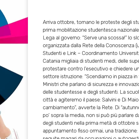
Arriva ottobre, tornano le proteste degli st
prima mobilitazione studentesca nazionale 
Lega al governo: “Serve una scossa!” lo slo
organizzata dalla Rete della Conoscenza (u
Studenti e Link – Coordinamento Universita
Catania migliaia di studenti medi, delle sup
protestare contro l’esecutivo e chiedere 
settore istruzione: “Scendiamo in piazza in
Ministri che parlano di sicurezza e innovaz
delle studentesse e degli studenti. La scuo
città e agiteremo il paese: Salvini e Di Maio
cambiamento”, avverte la Rete. Di “autunno
po’ sopra la media, non si può più parlare 
degli studenti nella prima metà di ottobre 
appuntamento fisso ormai, una tradizione: 
seguite magari da occupazioni o autogestioni