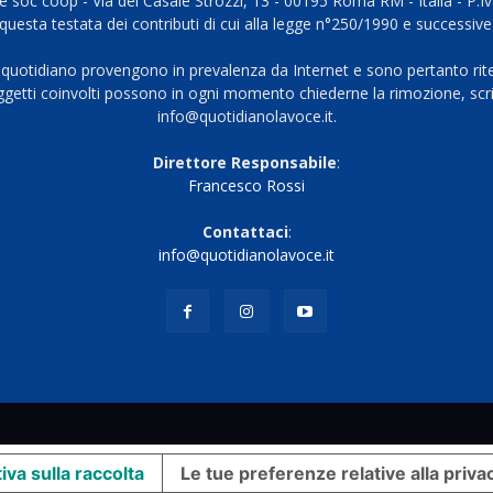
 soc coop - Via del Casale Strozzi, 13 - 00195 Roma RM - Italia - P.
questa testata dei contributi di cui alla legge n°250/1990 e successive
 quotidiano provengono in prevalenza da Internet e sono pertanto rite
oggetti coinvolti possono in ogni momento chiederne la rimozione, scri
info@quotidianolavoce.it.
Direttore Responsabile
:
Francesco Rossi
Contattaci
:
info@quotidianolavoce.it
iva sulla raccolta
Le tue preferenze relative alla priva