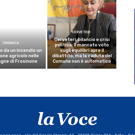
CERVETERI
Cerveteri, bilancio e crisi
CRONACA
politica: il mancato voto
o da un incendio un
sugli equilibri apre il
ne agricolo nelle
dibattito, ma la caduta del
gne di Frosinone
Comune non è automatica