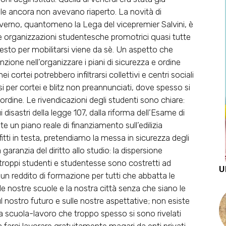
le ancora non avevano riaperto. La novità di
erno, quantomeno la Lega del vicepremier Salvini, è
e organizzazioni studentesche promotrici quasi tutte
testo per mobilitarsi viene da sè. Un aspetto che
ione nell’organizzare i piani di sicurezza e ordine
ortei potrebbero infiltrarsi collettivi e centri sociali
rsi per cortei e blitz non preannunciati, dove spesso si
l’ordine. Le rivendicazioni degli studenti sono chiare:
 disastri della legge 107, dalla riforma dell’Esame di
e un piano reale di finanziamento sull’edilizia
fitti in testa, pretendiamo la messa in sicurezza degli
a garanzia del diritto allo studio: la dispersione
troppi studenti e studentesse sono costretti ad
U
un reddito di formazione per tutti che abbatta le
le nostre scuole e la nostra città senza che siano le
l nostro futuro e sulle nostre aspettative; non esiste
nza scuola-lavoro che troppo spesso si sono rivelati