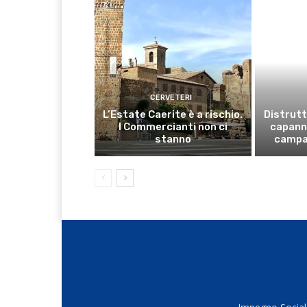
CERVETERI
L’Estate Caerite è a rischio.
Distrutt
I Commercianti non ci
capanno
stanno
campa