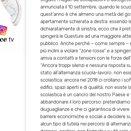
annunciata il 10 settembre, quando le scuo
quest’anno è che almeno una metà del gov
apertamente schierata a destra: essendo l
dichiaratamente di sinistra, ecco che il pre
spingerà le Questure ad una maggiore attenz
pubblico. Anche perchè – come sempre – nei c
più inclini a violare “zone rosse” e a spinge
arriva a contatti e tensioni con le forze del
“Ancora troppi silenzi e nessuna risposta sui
stato all’alternanza scuola-lavoro; non esist
scolastica: ancora nel 2018 ci crollano i sof
edifici, spazi aperti e di qualità; non esiste l
scolastica è un cancro del nostro Paese e 
abbandonare il loro percorso: pretendiamo 
diuguaglianze e che ci garantisca di vivere 
barriere economiche e sociali a decidere su
alcun tipo di tutela nei percorsi di alterna