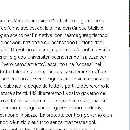
udenti. Venerdì prossimo 12 ottobre è il gorno della
dell’anno scolastico, la prima con Cinque Stelle e
gan scelto per l’iniziativa, con hashtag #agitiamoci,
n network nazionale cui aderiscono l’Unione degli
rio). Da Milano a Torino, da Roma a Napoli, da Bari a
eriori e gruppi universitari scenderanno in piazza per
un “vero cambiamento”, appunto una “scossa”, nel
 tutta Italia perchè vogliamo smascherare i bluff dei
ione per le nostre scuole ignorando le vere condizioni
la pubblica fa acqua da tutte le parti. Bloccheremo le
 state attenti, il 12 ribalteremo il vostro governo del
 caldo” ormai, a parte le temperature stagionali un
da tempo, ma ogni anno organizzazioni e collettivi
scendono in piazza. La protesta contro il governo è un
non c’è inizio d’autunno senza manifestazioni,
 degli istituti. Quella di venerdì era stata già