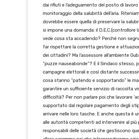
dai rifiuti e l’adeguamento del posto di lavo
monitoraggio della salubrità dell’aria. Riteni
dovrebbe essere quella di preservare la salubri
si impone una domanda: il D.E.C.(controllo
vede cosa sta accadendo? Perché non segnal
far rispettare la corretta gestione e attuazio
dei cittadini? Ma l’assessore all’ambiente Gub
“puzze nauseabonde”? E il Sindaco stesso, pr
campagne elettorali e così distante successi
cosa stanno “patendo e sopportando” le maestra
garantire un sufficiente servizio di raccolta v
difficoltà? Per non parlare poi che lavorare 
supportato dal regolare pagamento degli stip
arrivare nelle loro tasche. E anche questa è 
alle autorità competenti ad intervenire al più 
responsabili delle società che gestiscono qu