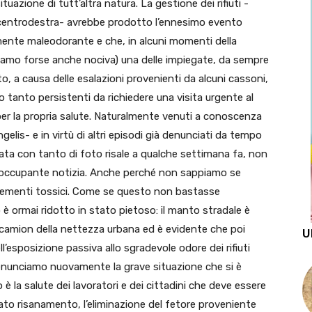
ituazione di tutt’altra natura. La gestione dei rifiuti -
 centrodestra- avrebbe prodotto l’ennesimo evento
emente maleodorante e che, in alcuni momenti della
ensiamo forse anche nociva) una delle impiegate, da sempre
o, a causa delle esalazioni provenienti da alcuni cassoni,
 tanto persistenti da richiedere una visita urgente al
er la propria salute. Naturalmente venuti a conoscenza
lis- e in virtù di altri episodi già denunciati da tempo
iata con tanto di foto risale a qualche settimana fa, non
occupante notizia. Anche perché non sappiamo se
, elementi tossici. Come se questo non bastasse
o è ormai ridotto in stato pietoso: il manto stradale è
 camion della nettezza urbana ed è evidente che poi
U
ll’esposizione passiva allo sgradevole odore dei rifiuti
 denunciamo nuovamente la grave situazione che si è
 è la salute dei lavoratori e dei cittadini che deve essere
ato risanamento, l’eliminazione del fetore proveniente