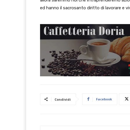
allora saremmo noi che intraprenderemo azion
ed hanno il sacrosanto diritto di lavorare e v
Facebook
Condividi