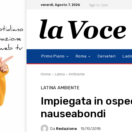
Sign in / Join
venerdì, Agosto 7, 2026
Primo Piano
Roma
Cerveteri
Ladi
Home
Latina
Ambiente
LATINA
AMBIENTE
Impiegata in ospe
nauseabondi
Da
Redazione
15/10/2018