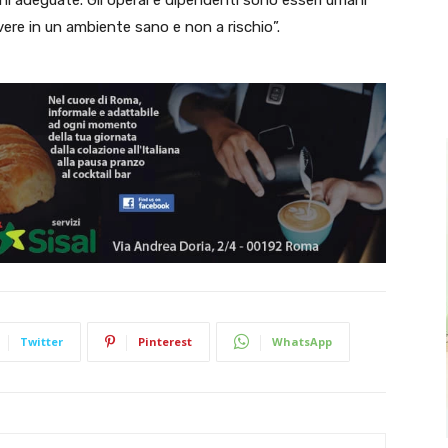
i adeguate. Gli operai e dipendenti sono esseri umani
ivere in un ambiente sano e non a rischio”.
Twitter
Pinterest
WhatsApp