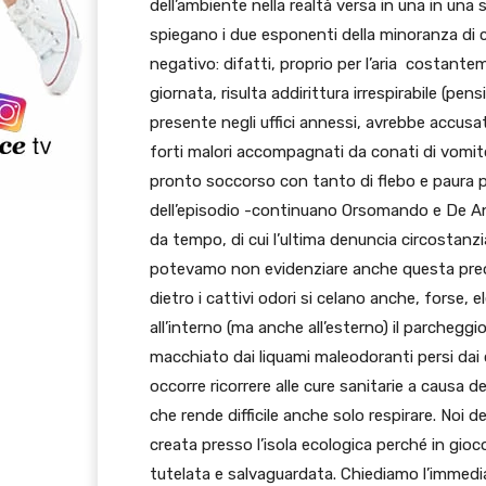
dell’ambiente nella realtà versa in una in una s
spiegano i due esponenti della minoranza di
negativo: difatti, proprio per l’aria costant
giornata, risulta addirittura irrespirabile (p
presente negli uffici annessi, avrebbe accusat
forti malori accompagnati da conati di vomito
pronto soccorso con tanto di flebo e paura p
dell’episodio -continuano Orsomando e De Ange
da tempo, di cui l’ultima denuncia circostanz
potevamo non evidenziare anche questa pre
dietro i cattivi odori si celano anche, forse
all’interno (ma anche all’esterno) il parcheggi
macchiato dai liquami maleodoranti persi dai
occorre ricorrere alle cure sanitarie a causa de
che rende difficile anche solo respirare. Noi
creata presso l’isola ecologica perché in gioco
tutelata e salvaguardata. Chiediamo l’immedi