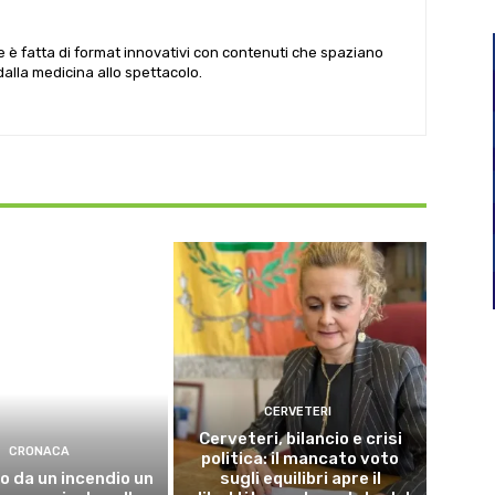
le è fatta di format innovativi con contenuti che spaziano
 dalla medicina allo spettacolo.
CERVETERI
Cerveteri, bilancio e crisi
CRONACA
politica: il mancato voto
o da un incendio un
sugli equilibri apre il