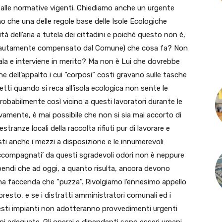
ro alle normative vigenti. Chiediamo anche un urgente
amo che una delle regole base delle Isole Ecologiche
tà dell’aria a tutela dei cittadini e poiché questo non è,
re lautamente compensato dal Comune) che cosa fa? Non
a e interviene in merito? Ma non è Lui che dovrebbe
ne dell’appalto i cui “corposi” costi gravano sulle tasche
etti quando si reca all’isola ecologica non sente le
obabilmente così vicino a questi lavoratori durante le
vamente, è mai possibile che non si sia mai accorto di
nze locali della raccolta rifiuti pur di lavorare e
isti anche i mezzi a disposizione e le innumerevoli
‘accompagnati’ da questi sgradevoli odori non è neppure
endi che ad oggi, a quanto risulta, ancora devono
una faccenda che “puzza”. Rivolgiamo l’ennesimo appello
presto, e se i distratti amministratori comunali ed i
esti impianti non adotteranno provvedimenti urgenti