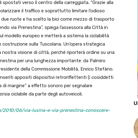
spostati verso il centro della carreggiata. “Grazie alla
larizzare il traffico e soprattutto limitare l’odioso
e due ruote e ha scelto la bici come mezzo di trasporto
ndo via Prenestina”, spiega l’assessora alla Città in
ul modello europeo e metterà a sistema la ciclabilità
 in costruzione sulla Tuscolana. Un’opera strategica
 nostra visione di città, perché riporterà ordine su una
nestina per una lunghezza importante: da Palmiro
 presidente della Commissione Mobilità, Enrico Stefàno.
nseriti appositi dispositivi retroriflettenti (i cosiddetti
cia di margine” a effetto sonoro per segnalare
sia ciclabile da parte degli autoveicoli.
U
om/2010/06/via-lusina-e-via-prenestina-conoscere-