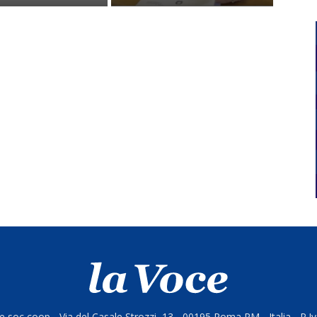
 soc coop - Via del Casale Strozzi, 13 - 00195 Roma RM - Italia - P.