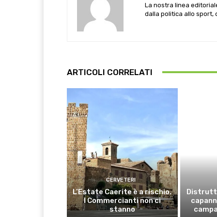
La nostra linea editoria
dalla politica allo sport,
ARTICOLI CORRELATI
CERVETERI
L’Estate Caerite è a rischio.
Distrutt
I Commercianti non ci
capanno
stanno
campa