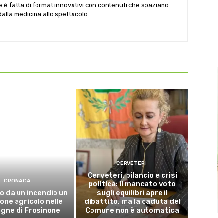
le è fatta di format innovativi con contenuti che spaziano
 dalla medicina allo spettacolo.
CERVETERI
Cerveteri, bilancio e crisi
CRONACA
politica: il mancato voto
o da un incendio un
sugli equilibri apre il
ne agricolo nelle
dibattito, ma la caduta del
gne di Frosinone
Comune non è automatica