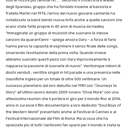
solo le nostre più famose hit….”. Secondo il chitarrista e leader
degli Spandau, gruppo che ha fondato insieme al bassista e
fratello Martin nel 1976, l’arrivo del nuovo giovane cantante ha
rivitalizzato la band dando nuova linfa anche a quelle canzoni che
erano state fatte proprie in 40 anni di musica da Hadley.
“Immaginate un gruppo di musicisti che suonano le stesse
canzoni da quarant’anni – spiega ancora Gary – a forza di farlo
hanno perso la capacità di esprimere il senso finale delle songs,
smarrendo l’eccitazione della prima volta. Quando invece
abbiamo suonato questi pezzi con Gary improvvisamente è
riapparsa la passione di suonarle di nuovo”. Venticinque milioni di
dischi venduti , ventitre singoli in hit parade e una presenza nelle
classifiche inglesi per un totale di oltre 500 settimane. Un
successo planetario dal loro debutto nel 1981 con “Journeys to
Glory” all’ultimo lavoro datato 2009 ovvero “Once More” con una
attesissima reunion che li porterà in giro per il mondo fino al 2014,
anno in cui esce il film documentario a loro dedicato “Soul Boys of
the Western World” presentato anche al Festival di Cannes e al
Festival Internazionale del Film di Roma. Ma la cosa che ha
spiazzato più di tutti i tantissimi fan sparsi per il mondo è stata la