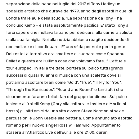
separazione dalla band nel luglio del 2017 di Tony Hadley un
sodalizio artistico che durava dal 1979, anno degli esordi in quel di
Londra tra le aule della scuola. “La separazione da Tony – ha
concluso Kemp – è stata assolutamente pacifica. E’ stato Tony a
farci sapere che mollava la band per dedicarsi alla carriera solista
e alla sua famiglia. Noi alla notizia abbiamo reagito decidendo di
non mollare e di continuare . E’ una sfida per noi e per la gente.
Del resto l’alternativa era smettere di suonare come Spandau
Ballet e questa era l’ultima cosa che volevamo fare…”. L’attuale
tour europeo , in Italia tre date, porterà sul palco tutti i grandi
successi di quasi 40 anni di musica con una scaletta dove si
potranno ascoltare brani come “Gold”, “True”, “I’ll Fly for You”,
“Through the Barricades”, “Round and Round” e tanti altri che
sicuramente faranno felici i fan del gruppo londinese. Sul palco
insieme ai fratelli Kemp (Gary alla chitarra e tastiere e Martin al
basso) gli altri amici da una vita ovvero Steve Norman al sax e
percussioni e John Keeble alla batteria. Come annunciato esordio
romano per il nuovo singer Ross William Wild. Appuntamento
stasera all’Atlantico Live dell’Eur alle ore 21,00. daran