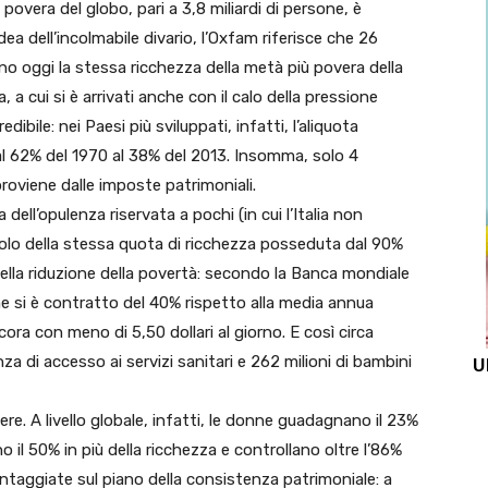
 povera del globo, pari a 3,8 miliardi di persone, è
dea dell’incolmabile divario, l’Oxfam riferisce che 26
ono oggi la stessa ricchezza della metà più povera della
a cui si è arrivati anche con il calo della pressione
redibile: nei Paesi più sviluppati, infatti, l’aliquota
al 62% del 1970 al 38% del 2013. Insomma, solo 4
proviene dalle imposte patrimoniali.
dell’opulenza riservata a pochi (in cui l’Italia non
da solo della stessa quota di ricchezza posseduta dal 90%
ella riduzione della povertà: secondo la Banca mondiale
ione si è contratto del 40% rispetto alla media annua
ora con meno di 5,50 dollari al giorno. E così circa
 di accesso ai servizi sanitari e 262 milioni di bambini
U
ere. A livello globale, infatti, le donne guadagnano il 23%
o il 50% in più della ricchezza e controllano oltre l’86%
ntaggiate sul piano della consistenza patrimoniale: a