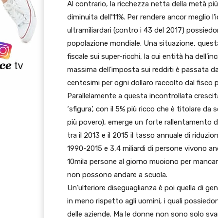
Al contrario, la ricchezza netta della metà più
diminuita dell’11%. Per rendere ancor meglio l’i
ultramiliardari (contro i 43 del 2017) possied
popolazione mondiale. Una situazione, questa, 
fiscale sui super-ricchi, la cui entità ha dell’inc
massima dell’imposta sui redditi è passata d
centesimi per ogni dollaro raccolto dal fisco 
Parallelamente a questa incontrollata crescita 
‘sfigura’, con il 5% più ricco che è titolare 
più povero), emerge un forte rallentamento d
tra il 2013 e il 2015 il tasso annuale di riduz
1990-2015 e 3,4 miliardi di persone vivono anc
10mila persone al giorno muoiono per mancanza
non possono andare a scuola.
Un’ulteriore diseguaglianza è poi quella di gen
in meno rispetto agli uomini, i quali possiedon
delle aziende. Ma le donne non sono solo sva