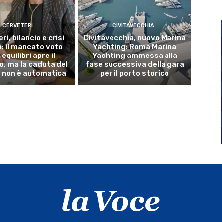
CERVETERI
CIVITAVECCHIA
ri, bilancio e crisi
Civitavecchia, nuovo Marina
a: il mancato voto
Yachting: Roma Marina
 equilibri apre il
Yachting ammessa alla
o, ma la caduta del
fase successiva della gara
 non è automatica
per il porto storico