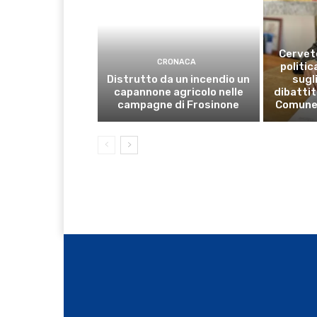
Cervete
CRONACA
politic
Distrutto da un incendio un
sugli
capannone agricolo nelle
dibattit
campagne di Frosinone
Comune