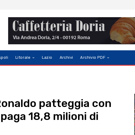
spoli
Litorale
Lazio
Archivi
Archivio PDF
 Ronaldo patteggia con
 paga 18,8 milioni di