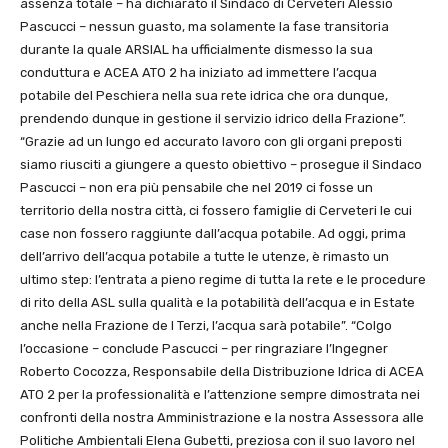
assenza totale – ha dichiarato il Sindaco di Cerveteri Alessio
Pascucci – nessun guasto, ma solamente la fase transitoria
durante la quale ARSIAL ha ufficialmente dismesso la sua
conduttura e ACEA ATO 2 ha iniziato ad immettere l’acqua
potabile del Peschiera nella sua rete idrica che ora dunque,
prendendo dunque in gestione il servizio idrico della Frazione”.
“Grazie ad un lungo ed accurato lavoro con gli organi preposti
siamo riusciti a giungere a questo obiettivo – prosegue il Sindaco
Pascucci – non era più pensabile che nel 2019 ci fosse un
territorio della nostra città, ci fossero famiglie di Cerveteri le cui
case non fossero raggiunte dall’acqua potabile. Ad oggi, prima
dell’arrivo dell’acqua potabile a tutte le utenze, è rimasto un
ultimo step: l’entrata a pieno regime di tutta la rete e le procedure
di rito della ASL sulla qualità e la potabilità dell’acqua e in Estate
anche nella Frazione de I Terzi, l’acqua sarà potabile”. “Colgo
l’occasione – conclude Pascucci – per ringraziare l’Ingegner
Roberto Cocozza, Responsabile della Distribuzione Idrica di ACEA
ATO 2 per la professionalità e l’attenzione sempre dimostrata nei
confronti della nostra Amministrazione e la nostra Assessora alle
Politiche Ambientali Elena Gubetti, preziosa con il suo lavoro nel