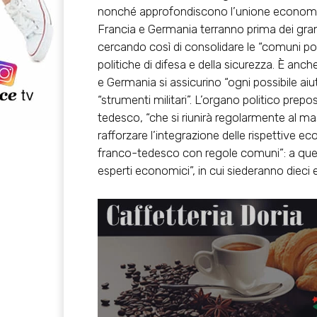
nonché approfondiscono l’unione economica
Francia e Germania terranno prima dei grandi v
cercando così di consolidare le “comuni posi
politiche di difesa e della sicurezza. È anc
e Germania si assicurino “ogni possibile a
“strumenti militari”. L’organo politico prepo
tedesco, “che si riunirà regolarmente al ma
rafforzare l’integrazione delle rispettive 
franco-tedesco con regole comuni”: a quest
esperti economici”, in cui siederanno dieci e