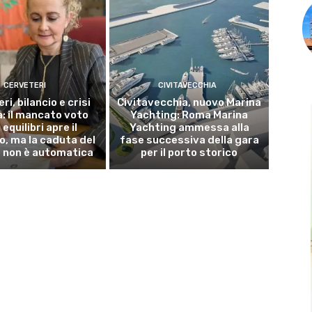
CERVETERI
CIVITAVECCHIA
ri, bilancio e crisi
Civitavecchia, nuovo Marina
a: il mancato voto
Yachting: Roma Marina
 equilibri apre il
Yachting ammessa alla
o, ma la caduta del
fase successiva della gara
 non è automatica
per il porto storico