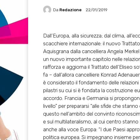
Da
Redazione
22/01/2019
Dall’Europa, alla sicurezza; dal clima, all’ec
scacchiere internazionale: il nuovo Tratta
Aquisgrana dalla cancelliera Angela Merk
un nuovo importante capitolo nelle relazion
rafforza e aggiorna il Trattato dell’Eliseo 
fa – dall’allora cancelliere Konrad Adenaue
è considerato il fondamento delle relazioni
pilastri su cui si è fondata la costruzione
accordo. Francia e Germania si propongono d
livello” per prepararsi “alle sfide che stanno
questo nell’ambito del convinto riconoscim
e sul multilateralismo, al cui centro stanno
anche alla voce Europa: “I due Paesi appro
politica europea. Si impegnano insieme per 