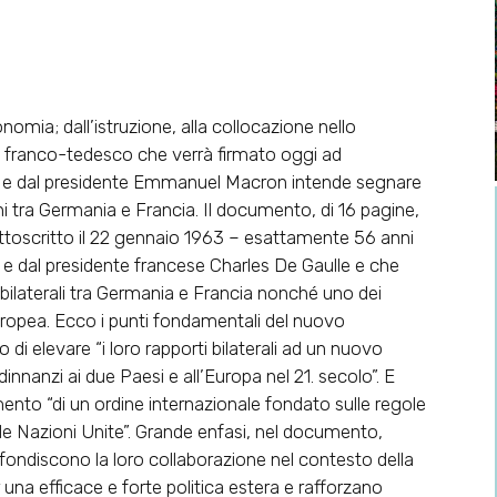
onomia; dall’istruzione, alla collocazione nello
to franco-tedesco che verrà firmato oggi ad
el e dal presidente Emmanuel Macron intende segnare
i tra Germania e Francia. Il documento, di 16 pagine,
sottoscritto il 22 gennaio 1963 – esattamente 56 anni
r e dal presidente francese Charles De Gaulle e che
 bilaterali tra Germania e Francia nonché uno dei
 europea. Ecco i punti fondamentali del nuovo
i elevare “i loro rapporti bilaterali ad un nuovo
 dinnanzi ai due Paesi e all’Europa nel 21. secolo”. E
ento “di un ordine internazionale fondato sulle regole
 le Nazioni Unite”. Grande enfasi, nel documento,
fondiscono la loro collaborazione nel contesto della
una efficace e forte politica estera e rafforzano