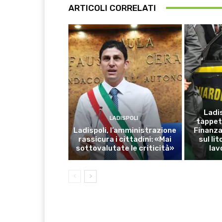
ARTICOLI CORRELATI
Ladis
LADISPOLI
tappet
Ladispoli, l’amministrazione
Finanza:
rassicura i cittadini: «Mai
sul li
sottovalutate le criticità»
lav