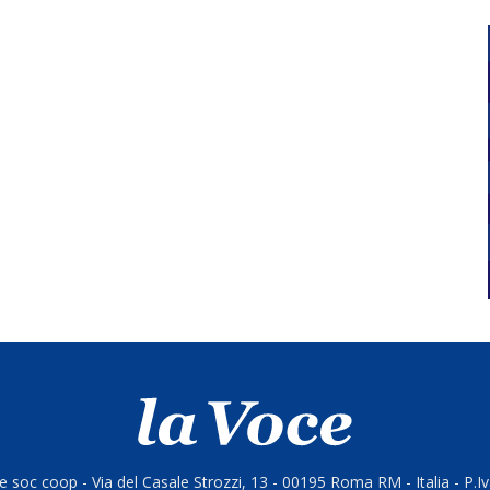
 soc coop - Via del Casale Strozzi, 13 - 00195 Roma RM - Italia - P.