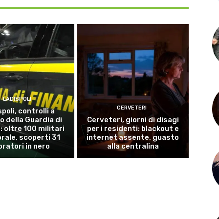
LADISPOLI
CERVETERI
poli, controlli a
o della Guardia di
Cerveteri, giorni di disagi
 oltre 100 militari
per i residenti: blackout e
torale, scoperti 31
internet assente, guasto
oratori in nero
alla centralina