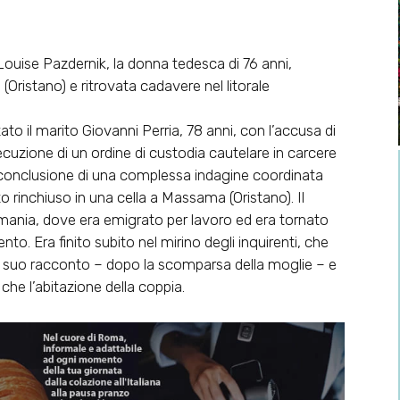
e Louise Pazdernik, la donna tedesca di 76 anni,
Oristano) e ritrovata cadavere nel litorale
to il marito Giovanni Perria, 78 anni, con l’accusa di
ecuzione di un ordine di custodia cautelare in carcere
 a conclusione di una complessa indagine coordinata
to rinchiuso in una cella a Massama (Oristano). Il
ania, dove era emigrato per lavoro ed era tornato
to. Era finito subito nel mirino degli inquirenti, che
el suo racconto – dopo la scomparsa della moglie – e
he l’abitazione della coppia.