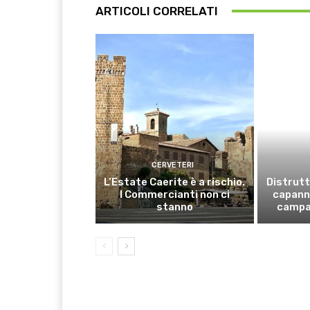
ARTICOLI CORRELATI
CERVETERI
L’Estate Caerite è a rischio.
Distrutt
I Commercianti non ci
capanno
stanno
campa