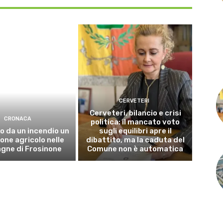
CERVETERI
Cerveteri, bilancio e crisi
CRONACA
politica: il mancato voto
o da un incendio un
sugli equilibri apre il
ne agricolo nelle
dibattito, ma la caduta del
gne di Frosinone
Comune non è automatica