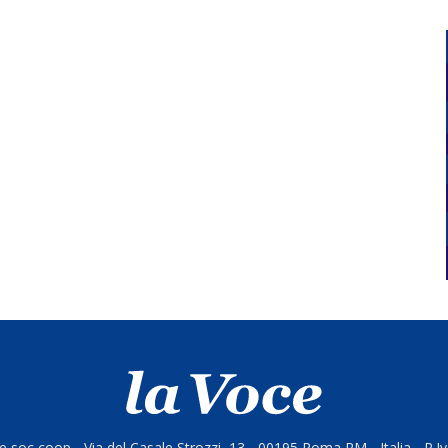
 soc coop - Via del Casale Strozzi, 13 - 00195 Roma RM - Italia - P.