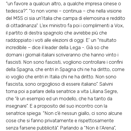
“un favore a qualcun altro, a qualche impresa cinese o
tedesca?”. “Io non vorrei – continua – che nella visione
del M5S ci sia un’Italia che campa di elemosina e reddito
di cittadinanza”. L’ex ministro fa poi i complimenti a Vox,
il partito di destra spagnolo che avrebbe più che
raddoppiato i voti alle elezioni di oggi. E’ un “risultato
incredibile – dice il leader della Lega -. Già so che
domani i giornali italiani scriveranno che hanno vinto i
fascisti. Non sono fascisti, vogliono controllare i confini
della Spagna, che entri in Spagna chi ne ha diritto, come
io voglio che entri in Italia chi ne ha diritto. Non sono
fascista, sono orgoglioso di essere italiano”. Salvini
torna poi a parlare della senatrice a vita Liliana Segre,
che “è un esempio ed un modello, che ha tanto da
insegnare”. E a proposito del suo incontro con la
senatrice spiega: “Non c’è nessun giallo, ci sono alcune
cose che si fanno privatamente e rispettosamente
senza farsene pubblicità”. Parlando a “Non è l’Arena”,