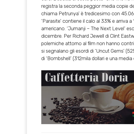
registra la seconda peggior media copie dell
chiama Petrunya’ è tredicesimo con 45.066
‘Parasite’ contiene il calo al 33% e arriva 
americano. ‘Jumanji – The Next Level’ esord
dicembre. Per Richard Jewell di Clint Eastw
polemiche attorno al film non hanno contrib
si segnalano gli esordi di ‘Uncut Gems’ (525
di ‘Bombshell’ (312mila dollari e una media 