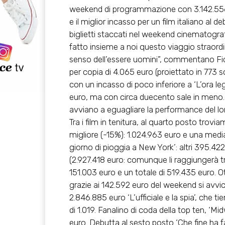
weekend di programmazione con 3.142.556 e
e il miglior incasso per un film italiano al de
biglietti staccati nel weekend cinematograf
fatto insieme a noi questo viaggio straordin
senso dell’essere uomini”, commentano Fica
per copia di 4.065 euro (proiettato in 773 s
con un incasso di poco inferiore a ‘L’ora le
euro, ma con circa duecento sale in meno. In 
avviano a eguagliare la performance del lor
Tra i film in tenitura, al quarto posto trovi
migliore (-15%): 1.024.963 euro e una media
giorno di pioggia a New York’: altri 395.42
(2.927.418 euro: comunque li raggiungerà t
151.003 euro e un totale di 519.435 euro. 
grazie ai 142.592 euro del weekend si avvici
2.846.885 euro ‘L’ufficiale e la spia’, che
di 1.019. Fanalino di coda della top ten, ‘Mi
euro. Debutta al sesto posto ‘Che fine ha 