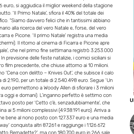
uro, si aggiudica il miglior weekend della stagione
butto. ‘Il Primo Natale’, sfiora il 40% del totale dei
ico. “Siamo davvero felici che in tantissimi abbiano
ario alla ricerca del vero Natale e, forse, del vero
rra e Picone. ‘Il primo Natale’ registra una media
chermi). Il ritorno al cinema di Ficarra e Picone apre
gale’, che nel primo fine settimana registrò 3.253.000
previsione delle feste natalizie, i comici siciliani si
o film precedente, che chiuse attorno ai 10 milioni.
amo ‘Cena con delitto – Knives Out’, che subisce il calo
 di 2.190, per un totale di 2.540.498 euro. Segue ‘Un
2 euro permettono a Woody Allen di sfiorare i 3 milioni
ra oggi e domani). L’inganno perfetto è settimo con
U
Ottavo posto per ‘Cetto c’è, senzadubbiamente’, che
na ai 5 milioni complessivi (4.938.191 euro). Arriva a
 tiene bene al nono posto con 127.337 euro e una media
dway’ conquista altri 87.261 e raggiunge i 1.126.672
fatto Bernadette?’, ma con 180.700 euro in 266 sale