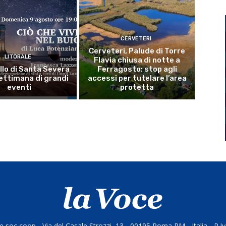
CERVETERI
Cerveteri, Palude di Torre
LITORALE
Flavia chiusa di notte a
llo di Santa Severa
Ferragosto: stop agli
ettimana di grandi
accessi per tutelare l’area
eventi
protetta
 soc coop - Via del Casale Strozzi, 13 - 00195 Roma RM - Italia - P.