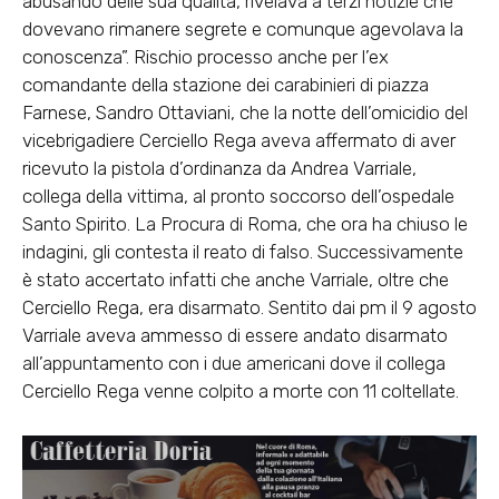
abusando delle sua qualità, rivelava a terzi notizie che
dovevano rimanere segrete e comunque agevolava la
conoscenza”. Rischio processo anche per l’ex
comandante della stazione dei carabinieri di piazza
Farnese, Sandro Ottaviani, che la notte dell’omicidio del
vicebrigadiere Cerciello Rega aveva affermato di aver
ricevuto la pistola d’ordinanza da Andrea Varriale,
collega della vittima, al pronto soccorso dell’ospedale
Santo Spirito. La Procura di Roma, che ora ha chiuso le
indagini, gli contesta il reato di falso. Successivamente
è stato accertato infatti che anche Varriale, oltre che
Cerciello Rega, era disarmato. Sentito dai pm il 9 agosto
Varriale aveva ammesso di essere andato disarmato
all’appuntamento con i due americani dove il collega
Cerciello Rega venne colpito a morte con 11 coltellate.