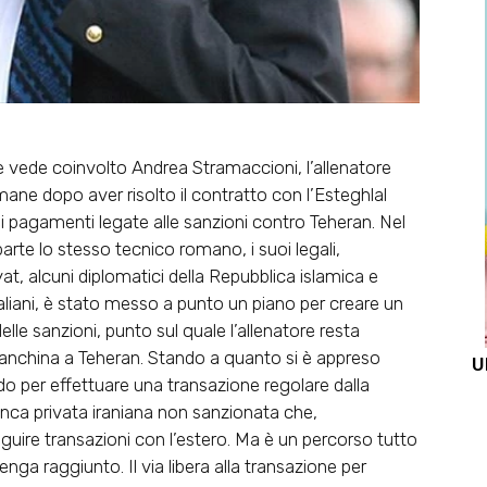
che vede coinvolto Andrea Stramaccioni, l’allenatore
timane dopo aver risolto il contratto con l’Esteghlal
ei pagamenti legate alle sanzioni contro Teheran. Nel
arte lo stesso tecnico romano, i suoi legali,
at, alcuni diplomatici della Repubblica islamica e
 italiani, è stato messo a punto un piano per creare un
lle sanzioni, punto sul quale l’allenatore resta
n panchina a Teheran. Stando a quanto si è appreso
U
odo per effettuare una transazione regolare dalla
banca privata iraniana non sanzionata che,
eguire transazioni con l’estero. Ma è un percorso tutto
nga raggiunto. Il via libera alla transazione per