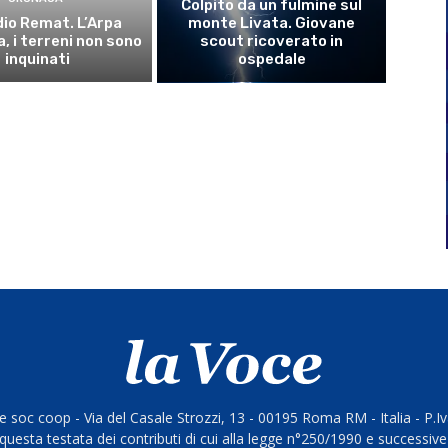
Colpito da un fulmine sul
io Remat. L’Arpa
monte Livata. Giovane
, i terreni non sono
scout ricoverato in
inquinati
ospedale
 soc coop - Via del Casale Strozzi, 13 - 00195 Roma RM - Italia - P.
questa testata dei contributi di cui alla legge n°250/1990 e successive