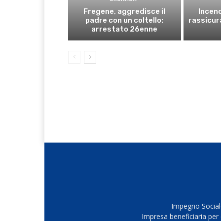
Fregene, aggredisce il
Incend
padre con un coltello:
rassicura
arrestato 26enne
Impegno Sociale
Impresa beneficiaria per 