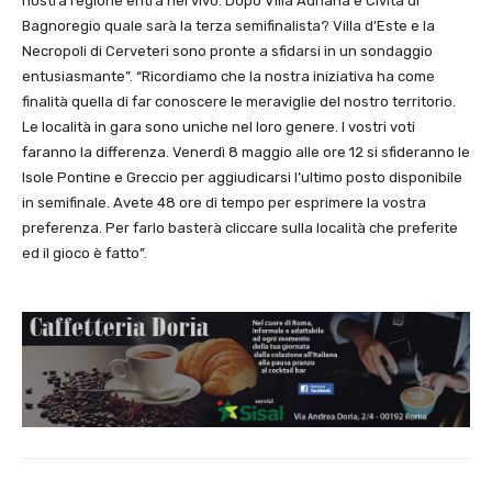
nostra regione entra nel vivo. Dopo Villa Adriana e Civita di
Bagnoregio quale sarà la terza semifinalista? Villa d’Este e la
Necropoli di Cerveteri sono pronte a sfidarsi in un sondaggio
entusiasmante”. “Ricordiamo che la nostra iniziativa ha come
finalità quella di far conoscere le meraviglie del nostro territorio.
Le località in gara sono uniche nel loro genere. I vostri voti
faranno la differenza. Venerdì 8 maggio alle ore 12 si sfideranno le
Isole Pontine e Greccio per aggiudicarsi l’ultimo posto disponibile
in semifinale. Avete 48 ore di tempo per esprimere la vostra
preferenza. Per farlo basterà cliccare sulla località che preferite
ed il gioco è fatto”.