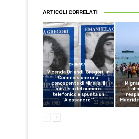
ARTICOLI CORRELATI
CRONACA
Vicenda Orlandi-Gregori, in
Commissione una
conoscente di Mirella: il
Migran
mistero del numero
Ital
telefonico e spunta un
respi
“Alessandro”‘
Madrid r