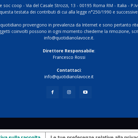
 soc coop - Via del Casale Strozzi, 13 - 00195 Roma RM - Italia - P.
questa testata dei contributi di cui alla legge n°250/1990 e successive
 quotidiano provengono in prevalenza da Internet e sono pertanto rite
oggetti coinvolti possono in ogni momento chiederne la rimozione, scri
info@quotidianolavoce.it.
Direttore Responsabile
:
Francesco Rossi
Contattaci
:
info@quotidianolavoce.it
iva sulla raccolta
Le tue preferenze relative alla priva