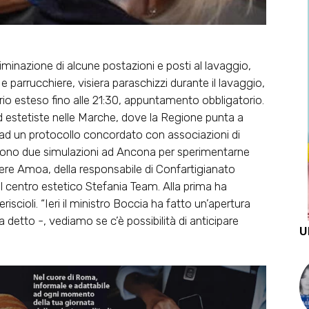
liminazione di alcune postazioni e posti al lavaggio,
e parrucchiere, visiera paraschizzi durante il lavaggio,
rario esteso fino alle 21:30, appuntamento obbligatorio.
i ed estetiste nelle Marche, dove la Regione punta a
se ad un protocollo concordato con associazioni di
olgono due simulazioni ad Ancona per sperimentarne
hiere Amoa, della responsabile di Confartigianato
l centro estetico Stefania Team. Alla prima ha
iscioli. “Ieri il ministro Boccia ha fatto un’apertura
 detto -, vediamo se c’è possibilità di anticipare
U