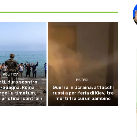
POLITICA
ESTERI
ti, duro scontro
ia-Spagna. Roma
Guerra in Ucraina: attacchi
nge l’ultimatum,
russi a periferia di Kiev, tre
ipristina i controlli
morti tra cui un bambino