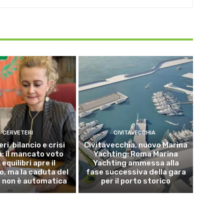
CERVETERI
CIVITAVECCHIA
ri, bilancio e crisi
Civitavecchia, nuovo Marina
a: il mancato voto
Yachting: Roma Marina
 equilibri apre il
Yachting ammessa alla
o, ma la caduta del
fase successiva della gara
 non è automatica
per il porto storico