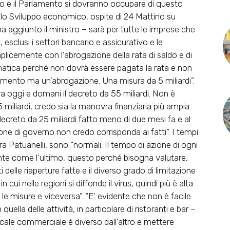
rno e il Parlamento si dovranno occupare di questo
ello Sviluppo economico, ospite di 24 Mattino su
– ha aggiunto il ministro – sarà per tutte le imprese che
 esclusi i settori bancario e assicurativo e le
licemente con l’abrogazione della rata di saldo e di
atica perché non dovrà essere pagata la rata e non
mento ma un’abrogazione. Una misura da 5 miliardi”.
ra oggi e domani il decreto da 55 miliardi. Non è
miliardi, credo sia la manovra finanziaria più ampia
ecreto da 25 miliardi fatto meno di due mesi fa e al
zione di governo non credo corrisponda ai fatti”. I tempi
ora Patuanelli, sono “normali. Il tempo di azione di ogni
te come l’ultimo, questo perché bisogna valutare,
delle riaperture fatte e il diverso grado di limitazione
i nelle regioni si diffonde il virus, quindi più è alta
 le misure e viceversa”. “E’ evidente che non è facile
ella delle attività, in particolare di ristoranti e bar –
cale commerciale è diverso dall’altro e mettere