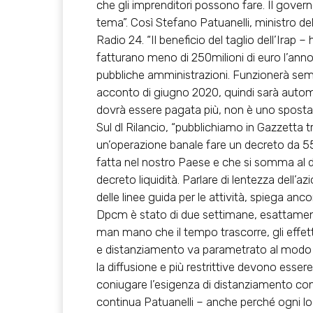
che gli imprenditori possono fare. Il gove
tema”. Così Stefano Patuanelli, ministro d
Radio 24. “Il beneficio del taglio dell’Irap 
fatturano meno di 250milioni di euro l’anno,
pubbliche amministrazioni. Funzionerà semp
acconto di giugno 2020, quindi sarà autom
dovrà essere pagata più, non è uno sposta
Sul dl Rilancio, “pubblichiamo in Gazzetta t
un’operazione banale fare un decreto da 55 
fatta nel nostro Paese e che si somma al d
decreto liquidità. Parlare di lentezza dell’a
delle linee guida per le attività, spiega anc
Dpcm è stato di due settimane, esattamen
man mano che il tempo trascorre, gli effetti 
e distanziamento va parametrato al modo in cu
la diffusione e più restrittive devono essere
coniugare l’esigenza di distanziamento con qu
continua Patuanelli – anche perché ogni lo