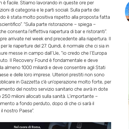
 è facile. Stiamo lavorando in queste ore per
ni di categoria e le parti sociali. Sulla parte dei
ndo è stata molto positiva rispetto alla proposta fatta
scientifico”. “Sulla parte ristorazione – spiega –
 consenta l’effettiva riapertura di bar e ristoranti”.
e arrivate nel week end precedente alla riapertura. Il
per le riaperture del 27. Quindi, è normale che ci sia in
misure messe in campo dall’Ue, “io credo che l’Europa
duto. Il Recovery Found è fondamentale e deve
 da almeno 1000 miliardi e deve consentire agli Stati
ese e delle loro imprese. Ulteriori prestiti non sono
blicare in Gazzetta c’è un’operazione molto forte, per
rzamento del nostro servizio sanitario che avrà in dote
e 250 milioni allocati sulla sanità. L’importante –
rumento a fondo perduto, dopo di che ci sarà il
il nostro Paese”.