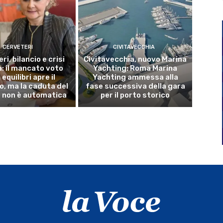
CERVETERI
CIVITAVECCHIA
ri, bilancio e crisi
Civitavecchia, nuovo Marina
a: il mancato voto
Yachting: Roma Marina
 equilibri apre il
Yachting ammessa alla
o, ma la caduta del
fase successiva della gara
 non è automatica
per il porto storico