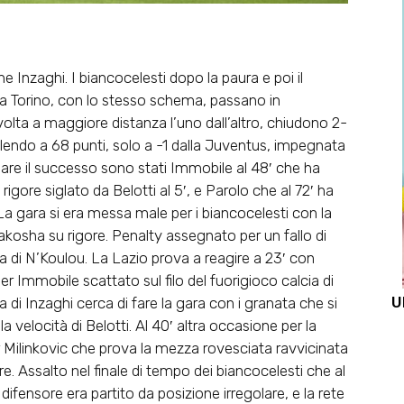
e Inzaghi. I biancocelesti dopo la paura e poi il
o a Torino, con lo stesso schema, passano in
olta a maggiore distanza l’uno dall’altro, chiudono 2-
endo a 68 punti, solo a -1 dalla Juventus, impegnata
lare il successo sono stati Immobile al 48′ che ha
igore siglato da Belotti al 5′, e Parolo che al 72′ ha
. La gara si era messa male per i biancocelesti con la
rakosha su rigore. Penalty assegnato per un fallo di
di N’Koulou. La Lazio prova a reagire a 23′ con
er Immobile scattato sul filo del fuorigioco calcia di
U
 di Inzaghi cerca di fare la gara con i granata che si
 velocità di Belotti. Al 40′ altra occasione per la
 Milinkovic che prova la mezza rovesciata ravvicinata
e. Assalto nel finale di tempo dei biancocelesti che al
 difensore era partito da posizione irregolare, e la rete