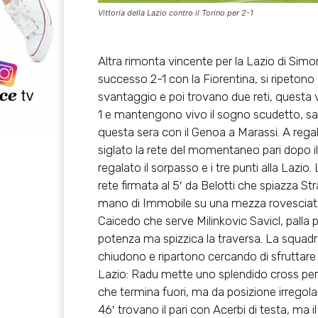
Vittoria della Lazio contro il Torino per 2-1
Altra rimonta vincente per la Lazio di Simon
successo 2-1 con la Fiorentina, si ripeton
svantaggio e poi trovano due reti, questa v
1 e mantengono vivo il sogno scudetto, sal
questa sera con il Genoa a Marassi. A rega
siglato la rete del momentaneo pari dopo il r
regalato il sorpasso e i tre punti alla Lazio
rete firmata al 5′ da Belotti che spiazza St
mano di Immobile su una mezza rovesciata 
Caicedo che serve Milinkovic Savicl, palla p
potenza ma spizzica la traversa. La squadra
chiudono e ripartono cercando di sfruttare la
Lazio: Radu mette uno splendido cross per
che termina fuori, ma da posizione irregolar
46′ trovano il pari con Acerbi di testa, ma il