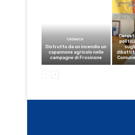
Cervete
CRONACA
politic
Distrutto da un incendio un
sugli
capannone agricolo nelle
dibattit
campagne di Frosinone
Comune