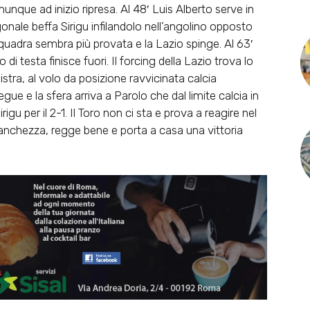
omunque ad inizio ripresa. Al 48′ Luis Alberto serve in
nale beffa Sirigu infilandolo nell’angolino opposto
a squadra sembra più provata e la Lazio spinge. Al 63′
 di testa finisce fuori. Il forcing della Lazio trova lo
istra, al volo da posizione ravvicinata calcia
gue e la sfera arriva a Parolo che dal limite calcia in
gu per il 2-1. Il Toro non ci sta e prova a reagire nel
tanchezza, regge bene e porta a casa una vittoria