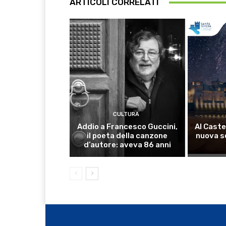
ARTICOLI CORRELATI
CULTURA
Addio a Francesco Guccini,
Al Caste
il poeta della canzone
nuova s
d’autore: aveva 86 anni