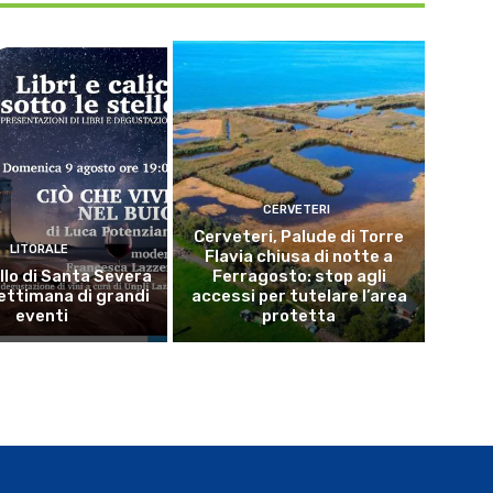
CERVETERI
Cerveteri, Palude di Torre
LITORALE
Flavia chiusa di notte a
llo di Santa Severa
Ferragosto: stop agli
ettimana di grandi
accessi per tutelare l’area
eventi
protetta