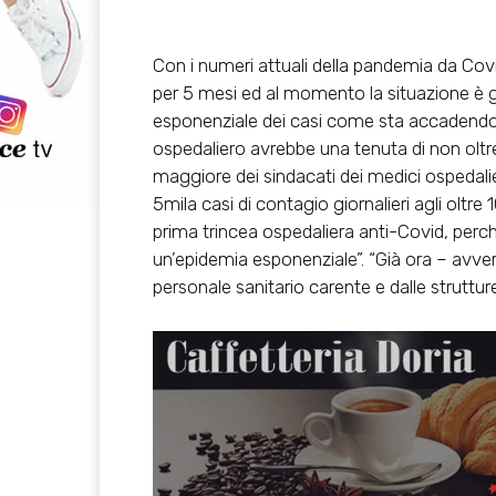
Con i numeri attuali della pandemia da Covi
per 5 mesi ed al momento la situazione è 
esponenziale dei casi come sta accadendo in
ospedaliero avrebbe una tenuta di non oltre
maggiore dei sindacati dei medici ospedalie
5mila casi di contagio giornalieri agli oltre 1
prima trincea ospedaliera anti-Covid, perch
un’epidemia esponenziale”. “Già ora – avverte 
personale sanitario carente e dalle struttu