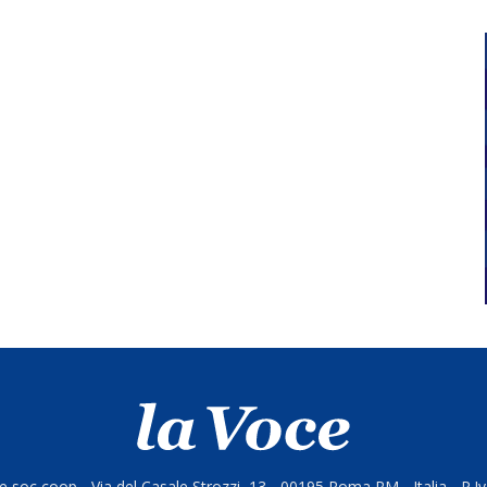
 soc coop - Via del Casale Strozzi, 13 - 00195 Roma RM - Italia - P.