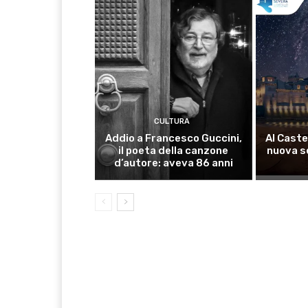
CULTURA
Addio a Francesco Guccini,
Al Caste
il poeta della canzone
nuova s
d’autore: aveva 86 anni