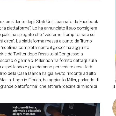
L’ex presidente degli Stati Uniti, bannato da Facebook
pria piattaforma”. Lo ha annunciato il suo consigliere
a quale ha spiegato che ”vedremo Trump tornare sui
esi circa”. La piattaforma messa a punto da Trump
e ”ridefinirà completamente il gioco”, ha aggiunto
k e da Twitter dopo l’assalto al Congresso a
scorso 6 gennaio. Miller non ha fornito dettagli sulla
no aspettando e guarderanno per vedere cosa farà
lino della Casa Bianca ha già avuto “incontri ad alto
 Mar-a-Lago in Florida, ha aggiunto Miller, parlando di
rande piattaforma” che attirerà “decine di milioni di
U