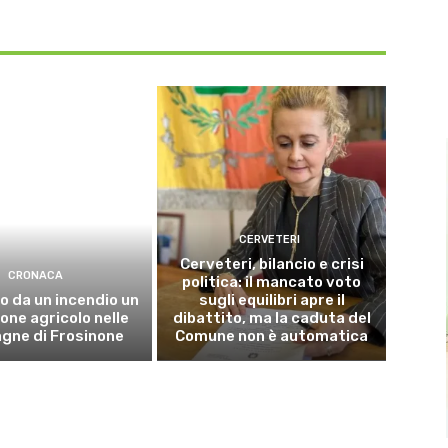
CERVETERI
Cerveteri, bilancio e crisi
CRONACA
politica: il mancato voto
o da un incendio un
sugli equilibri apre il
ne agricolo nelle
dibattito, ma la caduta del
gne di Frosinone
Comune non è automatica