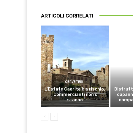
ARTICOLI CORRELATI
CERVETERI
L’Estate Caerite è a rischio.
Distrutt
I Commercianti non ci
capanno
stanno
campa