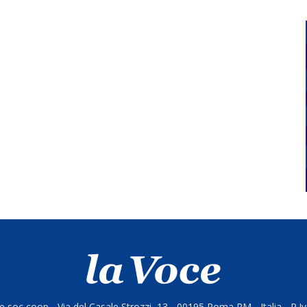
 soc coop - Via del Casale Strozzi, 13 - 00195 Roma RM - Italia - P.