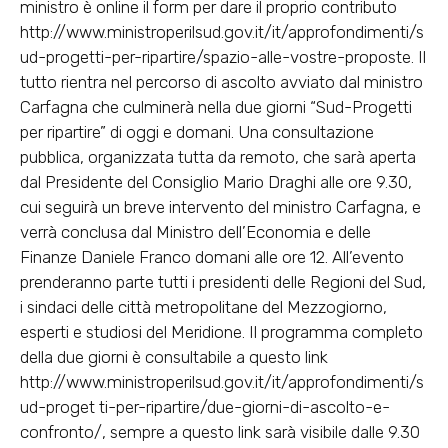
ministro è online il form per dare il proprio contributo
http://www.ministroperilsud.gov.it/it/approfondimenti/s
ud-progetti-per-ripartire/spazio-alle-vostre-proposte. Il
tutto rientra nel percorso di ascolto avviato dal ministro
Carfagna che culminerà nella due giorni “Sud-Progetti
per ripartire” di oggi e domani. Una consultazione
pubblica, organizzata tutta da remoto, che sarà aperta
dal Presidente del Consiglio Mario Draghi alle ore 9.30,
cui seguirà un breve intervento del ministro Carfagna, e
verrà conclusa dal Ministro dell’Economia e delle
Finanze Daniele Franco domani alle ore 12. All’evento
prenderanno parte tutti i presidenti delle Regioni del Sud,
i sindaci delle città metropolitane del Mezzogiorno,
esperti e studiosi del Meridione. Il programma completo
della due giorni è consultabile a questo link
http://www.ministroperilsud.gov.it/it/approfondimenti/s
ud-proget ti-per-ripartire/due-giorni-di-ascolto-e-
confronto/, sempre a questo link sarà visibile dalle 9.30