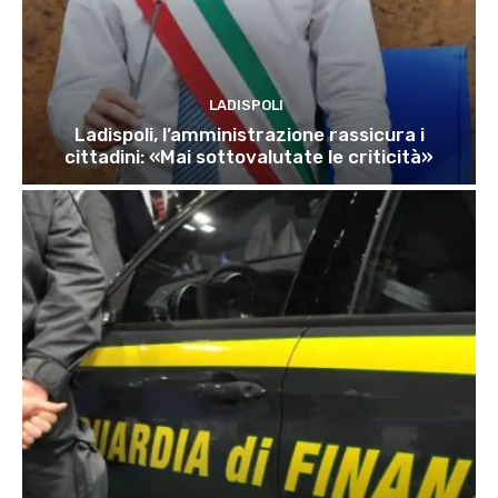
LADISPOLI
Ladispoli, l’amministrazione rassicura i
cittadini: «Mai sottovalutate le criticità»