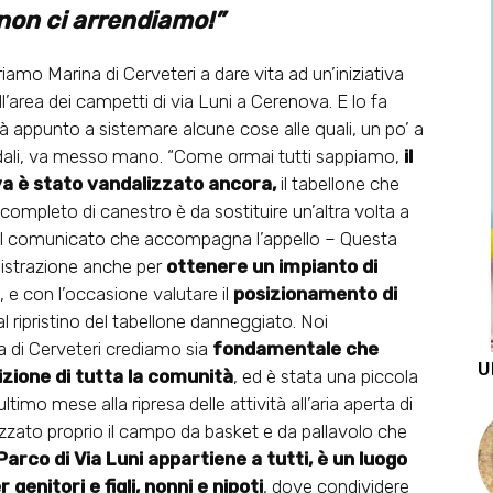
non ci arrendiamo!”
mo Marina di Cerveteri a dare vita ad un’iniziativa
ll’area dei campetti di via Luni a Cerenova. E lo fa
à appunto a sistemare alcune cose alle quali, un po’ a
dali, va messo mano. “Come ormai tutti sappiamo,
il
a è stato vandalizzato ancora,
il tabellone che
completo di canestro è da sostituire un’altra volta a
 nel comunicato che accompagna l’appello – Questa
nistrazione anche per
ottenere un impianto di
 e con l’occasione valutare il
posizionamento di
 al ripristino del tabellone danneggiato. Noi
 di Cerveteri crediamo sia
fondamentale che
U
zione di tutta la comunità
, ed è stata una piccola
timo mese alla ripresa delle attività all’aria aperta di
izzato proprio il campo da basket e da pallavolo che
 Parco di Via Luni appartiene a tutti, è un luogo
genitori e figli, nonni e nipoti
, dove condividere