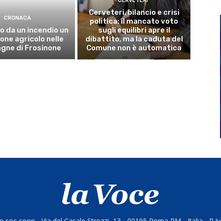
CERVETERI
Cerveteri, bilancio e crisi
CRONACA
politica: il mancato voto
o da un incendio un
sugli equilibri apre il
ne agricolo nelle
dibattito, ma la caduta del
gne di Frosinone
Comune non è automatica
 soc coop - Via del Casale Strozzi, 13 - 00195 Roma RM - Italia - P.