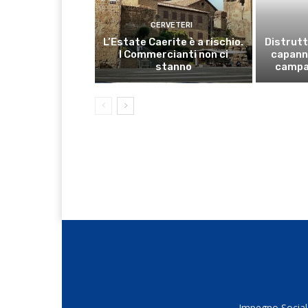
CERVETERI
L’Estate Caerite è a rischio.
Distrutt
I Commercianti non ci
capanno
stanno
campa
Impegno Sociale