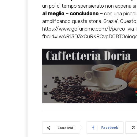
un po’ di tempo spensierato non appena si 
al meglio – concludono –
con una piccol
amplificando questa storia. Grazie”. Questo i
https://www.gofundme.com/f/parco-via-l
fbclid=IwAR13D3xCuRKRCvpDOBTO6ioq
Facebook
Condividi