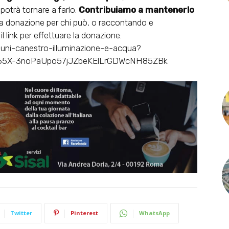
potrà tornare a farlo.
Contribuiamo a mantenerlo
a donazione per chi può, o raccontando e
l link per effettuare la donazione:
uni-canestro-illuminazione-e-acqua?
65X-3noPaUpo57jJZbeKElLrGDWcNH85ZBk
Twitter
Pinterest
WhatsApp