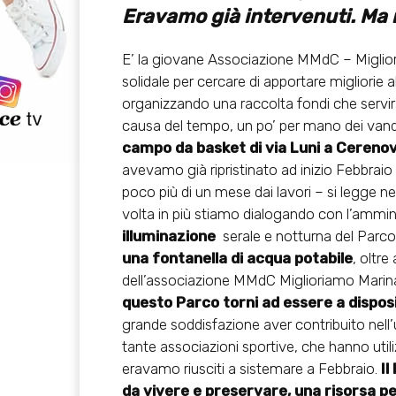
Eravamo già intervenuti. Ma 
E’ la giovane Associazione MMdC – Miglioria
solidale per cercare di apportare migliorie a
organizzando una raccolta fondi che servir
causa del tempo, un po’ per mano dei van
campo da basket di via Luni a Cerenov
avevamo già ripristinato ad inizio Febbraio 
poco più di un mese dai lavori – si legge
volta in più stiamo dialogando con l’ammi
illuminazione
serale e notturna del Parco,
una fontanella di acqua potabile
, oltre
dell’associazione MMdC Miglioriamo Marina
questo Parco torni ad essere a disposi
grande soddisfazione aver contribuito nell’ul
tante associazioni sportive, che hanno util
eravamo riusciti a sistemare a Febbraio.
Il
da vivere e preservare, una risorsa per 