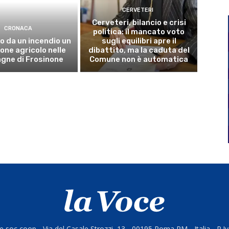
CERVETERI
Cerveteri, bilancio e crisi
CRONACA
politica: il mancato voto
o da un incendio un
sugli equilibri apre il
ne agricolo nelle
dibattito, ma la caduta del
gne di Frosinone
Comune non è automatica
 soc coop - Via del Casale Strozzi, 13 - 00195 Roma RM - Italia - P.