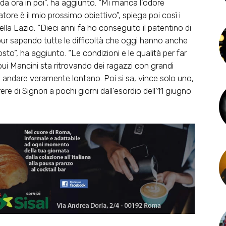
da ora in poi”, ha aggiunto. “Mi manca l’odore
atore è il mio prossimo obiettivo”, spiega poi così i
della Lazio. “Dieci anni fa ho conseguito il patentino di
 pur sapendo tutte le difficoltà che oggi hanno anche
osto”, ha aggiunto. “Le condizioni e le qualità per far
bui Mancini sta ritrovando dei ragazzi con grandi
può andare veramente lontano. Poi si sa, vince solo uno,
re di Signori a pochi giorni dall’esordio dell’11 giugno