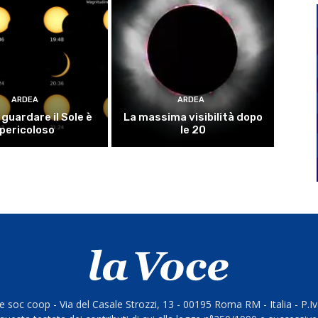
ARDEA
ARDEA
guardare il Sole è
La massima visibilità dopo
pericoloso
le 20
 soc coop - Via del Casale Strozzi, 13 - 00195 Roma RM - Italia - P.