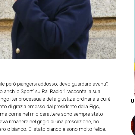
tile però piangersi addosso, devo guardare avanti”.
o anch’io Sport’ su Rai Radio 1 racconta la sua
go iter processuale della giustizia ordinaria a cui è
U
nto di grazia emesso dal presidente della Figc,
cili ma come nel mio carattere sono sempre stato
ceva rimanere nel grigio di una prescrizione, ho
ro o bianco. E’ stato bianco e sono molto felice,