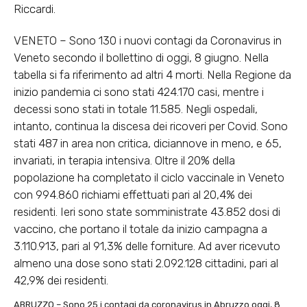
Riccardi.
VENETO – Sono 130 i nuovi contagi da Coronavirus in
Veneto secondo il bollettino di oggi, 8 giugno. Nella
tabella si fa riferimento ad altri 4 morti. Nella Regione da
inizio pandemia ci sono stati 424.170 casi, mentre i
decessi sono stati in totale 11.585. Negli ospedali,
intanto, continua la discesa dei ricoveri per Covid. Sono
stati 487 in area non critica, diciannove in meno, e 65,
invariati, in terapia intensiva. Oltre il 20% della
popolazione ha completato il ciclo vaccinale in Veneto
con 994.860 richiami effettuati pari al 20,4% dei
residenti. Ieri sono state somministrate 43.852 dosi di
vaccino, che portano il totale da inizio campagna a
3.110.913, pari al 91,3% delle forniture. Ad aver ricevuto
almeno una dose sono stati 2.092.128 cittadini, pari al
42,9% dei residenti.
ABRUZZO – Sono 25 i contagi da coronavirus in Abruzzo oggi, 8