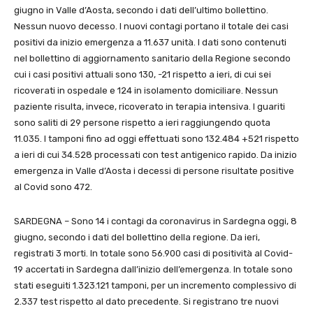
giugno in Valle d’Aosta, secondo i dati dell’ultimo bollettino.
Nessun nuovo decesso. I nuovi contagi portano il totale dei casi
positivi da inizio emergenza a 11.637 unità. I dati sono contenuti
nel bollettino di aggiornamento sanitario della Regione secondo
cui i casi positivi attuali sono 130, -21 rispetto a ieri, di cui sei
ricoverati in ospedale e 124 in isolamento domiciliare. Nessun
paziente risulta, invece, ricoverato in terapia intensiva. I guariti
sono saliti di 29 persone rispetto a ieri raggiungendo quota
11.035. I tamponi fino ad oggi effettuati sono 132.484 +521 rispetto
a ieri di cui 34.528 processati con test antigenico rapido. Da inizio
emergenza in Valle d’Aosta i decessi di persone risultate positive
al Covid sono 472.
SARDEGNA – Sono 14 i contagi da coronavirus in Sardegna oggi, 8
giugno, secondo i dati del bollettino della regione. Da ieri,
registrati 3 morti. In totale sono 56.900 casi di positività al Covid-
19 accertati in Sardegna dall’inizio dell’emergenza. In totale sono
stati eseguiti 1.323.121 tamponi, per un incremento complessivo di
2.337 test rispetto al dato precedente. Si registrano tre nuovi