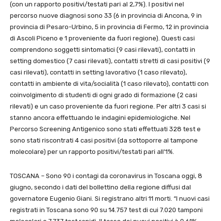
(con un rapporto positivi/testati pari al 2,7%). I positivi nel
percorso nuove diagnosi sono 33 (6 in provincia di Ancona, 9 in
provincia di Pesaro-Urbino, 5 in provincia di Fermo, 12 in provincia
di Ascoli Piceno e 1 proveniente da fuori regione). Questi casi
comprendono soggetti sintomatici (9 casi rilevati), contatti in
setting domestico (7 casi rilevati), contatti stretti di casi positivi (9
casi rilevati), contatti in setting lavorativo (1 caso rilevato),
contatti in ambiente di vita/socialità (1 caso rilevato), contatti con
coinvolgimento di studenti di ogni grado di formazione (2 casi
rilevati) e un caso proveniente da fuori regione. Per altri 3 casi si
stanno ancora effettuando le indagini epidemiologiche. Nel
Percorso Screening Antigenico sono stati effettuati 328 test e
sono stati riscontrati 4 casi positivi (da sottoporre al tampone
molecolare) per un rapporto positivi/testati pari all’1%.
TOSCANA – Sono 90 i contagi da coronavirus in Toscana oggi, 8
giugno, secondo i dati del bollettino della regione diffusi dal
governatore Eugenio Giani. Si registrano altri 11 morti. “I nuovi casi
registrati in Toscana sono 90 su 14.757 test di cui 7.020 tamponi