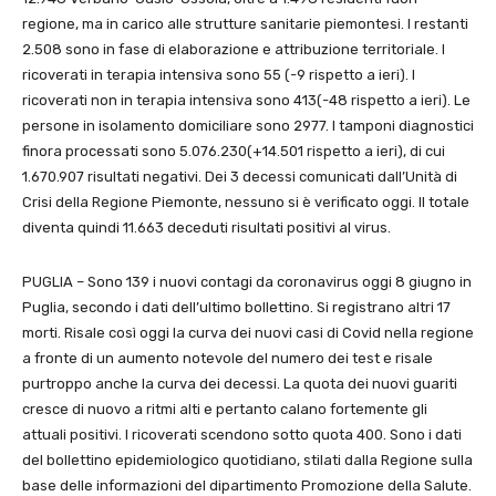
regione, ma in carico alle strutture sanitarie piemontesi. I restanti
2.508 sono in fase di elaborazione e attribuzione territoriale. I
ricoverati in terapia intensiva sono 55 (-9 rispetto a ieri). I
ricoverati non in terapia intensiva sono 413(-48 rispetto a ieri). Le
persone in isolamento domiciliare sono 2977. I tamponi diagnostici
finora processati sono 5.076.230(+14.501 rispetto a ieri), di cui
1.670.907 risultati negativi. Dei 3 decessi comunicati dall’Unità di
Crisi della Regione Piemonte, nessuno si è verificato oggi. Il totale
diventa quindi 11.663 deceduti risultati positivi al virus.
PUGLIA – Sono 139 i nuovi contagi da coronavirus oggi 8 giugno in
Puglia, secondo i dati dell’ultimo bollettino. Si registrano altri 17
morti. Risale così oggi la curva dei nuovi casi di Covid nella regione
a fronte di un aumento notevole del numero dei test e risale
purtroppo anche la curva dei decessi. La quota dei nuovi guariti
cresce di nuovo a ritmi alti e pertanto calano fortemente gli
attuali positivi. I ricoverati scendono sotto quota 400. Sono i dati
del bollettino epidemiologico quotidiano, stilati dalla Regione sulla
base delle informazioni del dipartimento Promozione della Salute.