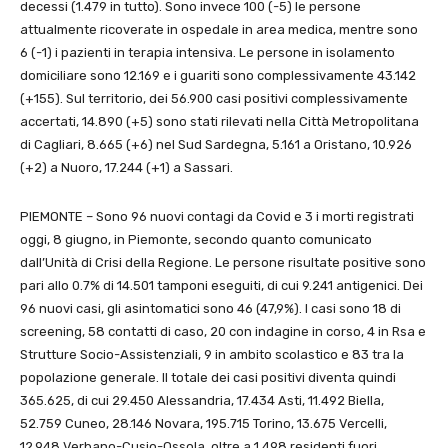
decessi (1.479 in tutto). Sono invece 100 (-5) le persone
attualmente ricoverate in ospedale in area medica, mentre sono
6 (-1) i pazienti in terapia intensiva. Le persone in isolamento
domiciliare sono 12.169 e i guariti sono complessivamente 43.142
(+155). Sul territorio, dei 56.900 casi positivi complessivamente
accertati, 14.890 (+5) sono stati rilevati nella Città Metropolitana
di Cagliari, 8.665 (+6) nel Sud Sardegna, 5.161 a Oristano, 10.926
(+2) a Nuoro, 17.244 (+1) a Sassari.
PIEMONTE – Sono 96 nuovi contagi da Covid e 3 i morti registrati
oggi, 8 giugno, in Piemonte, secondo quanto comunicato
dall’Unità di Crisi della Regione. Le persone risultate positive sono
pari allo 0.7% di 14.501 tamponi eseguiti, di cui 9.241 antigenici. Dei
96 nuovi casi, gli asintomatici sono 46 (47,9%). I casi sono 18 di
screening, 58 contatti di caso, 20 con indagine in corso, 4 in Rsa e
Strutture Socio-Assistenziali, 9 in ambito scolastico e 83 tra la
popolazione generale. Il totale dei casi positivi diventa quindi
365.625, di cui 29.450 Alessandria, 17.434 Asti, 11.492 Biella,
52.759 Cuneo, 28.146 Novara, 195.715 Torino, 13.675 Vercelli,
12.948 Verbano-Cusio-Ossola, oltre a 1.498 residenti fuori