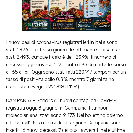
I nuovi casi di coronavirus registrati ieri in Italia sono
stati 1.896. Lo stesso giorno di settimana scorsa erano
stati 2.493, dunque il calo è del -23.9%. Il numero di
decessi oggi è invece 102, contro i 93 di martedì scorso
e i 65 di ieri. Oggi sono stati fatti 220.917 tamponi per un
tasso di positività dello 0,8%, mentre 7 giorni fa ne
erano stati eseguiti 221.818 (1,12%).
CAMPANIA – Sono 251 i nuovi contagi da Covid-19
registrati oggi, 8 giugno, in Campania. I tamponi
molecolari analizzati sono 9.473. Nel bollettino odierno
diffuso dall’Unità di crisi della Regione Campania sono
inseriti 16 nuovi decessi, 7 dei quali avvenuti nelle ultime