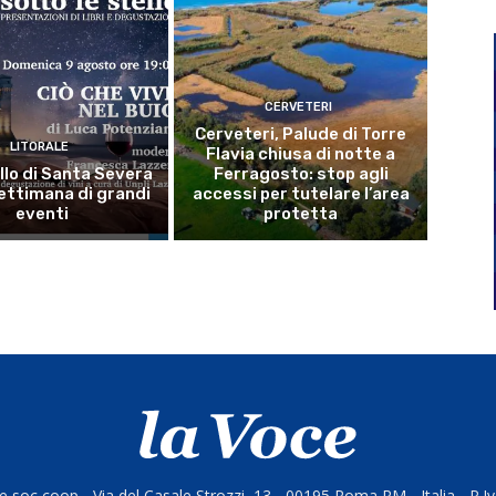
CERVETERI
Cerveteri, Palude di Torre
LITORALE
Flavia chiusa di notte a
llo di Santa Severa
Ferragosto: stop agli
ettimana di grandi
accessi per tutelare l’area
eventi
protetta
 soc coop - Via del Casale Strozzi, 13 - 00195 Roma RM - Italia - P.