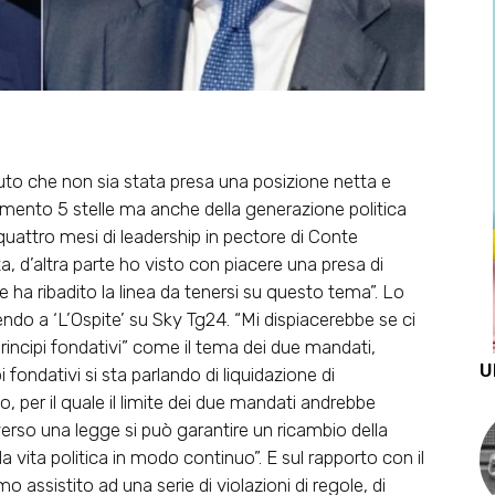
iuto che non sia stata presa una posizione netta e
vimento 5 stelle ma anche della generazione politica
uattro mesi di leadership in pectore di Conte
a, d’altra parte ho visto con piacere una presa di
e ha ribadito la linea da tenersi su questo tema”. Lo
do a ‘L’Ospite’ su Sky Tg24. “Mi dispiacerebbe se ci
rincipi fondativi” come il tema dei due mandati,
U
 fondativi si sta parlando di liquidazione di
, per il quale il limite dei due mandati andrebbe
verso una legge si può garantire un ricambio della
la vita politica in modo continuo”. E sul rapporto con il
 assistito ad una serie di violazioni di regole, di