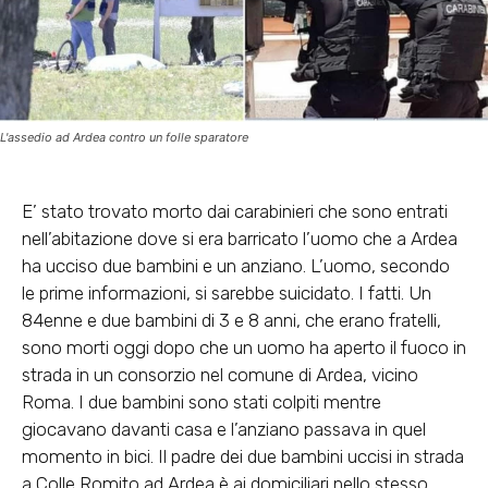
L'assedio ad Ardea contro un folle sparatore
E’ stato trovato morto dai carabinieri che sono entrati
nell’abitazione dove si era barricato l’uomo che a Ardea
ha ucciso due bambini e un anziano. L’uomo, secondo
le prime informazioni, si sarebbe suicidato. I fatti. Un
84enne e due bambini di 3 e 8 anni, che erano fratelli,
sono morti oggi dopo che un uomo ha aperto il fuoco in
strada in un consorzio nel comune di Ardea, vicino
Roma. I due bambini sono stati colpiti mentre
giocavano davanti casa e l’anziano passava in quel
momento in bici. Il padre dei due bambini uccisi in strada
a Colle Romito ad Ardea è ai domiciliari nello stesso