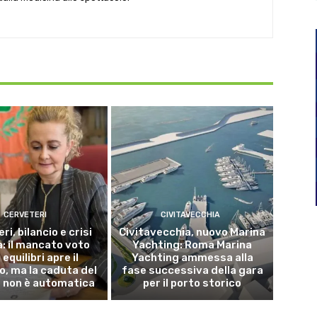
CERVETERI
CIVITAVECCHIA
ri, bilancio e crisi
Civitavecchia, nuovo Marina
a: il mancato voto
Yachting: Roma Marina
 equilibri apre il
Yachting ammessa alla
o, ma la caduta del
fase successiva della gara
 non è automatica
per il porto storico