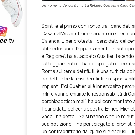
Un momento del confronto tra Roberto Gualtieri e Carlo Ca
Scintille al primo confronto tra i candidati 
Casa dell’Architettura è andato in scena un 
Calenda. E per protesta il candidato del ce
abbandonando l’appuntamento in anticipo. 
e Regione”, ha attaccato Gualtieri facendo r
l’atteggiamento – ha poi spiegato – nel da
Roma sul tema dei rifiuti, è una furbizia pol
ho detto che la crisi dei rifiuti è responsab
impianti. Poi Gualtieri si è innervosito pe
mln e vanno chiarite le responsabilità di 
cerchiobottista mai”, ha poi commentato ai g
il candidato del centrodestra Enrico Michetti
vado”, ha detto. “Se si hanno cinque minuti
sua posizione – ha poi spiegato ai cronisti 
un contraddittorio dal quale si è esclusi…”.