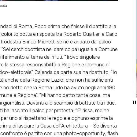
lenda
sindaci di Roma. Poco prima che finisse il dibattito alla
colorito botta e risposta tra Roberto Gualtieri e Carlo
ntrodestra Enrico Michetti se ne è andato dal palco
“Sei cerchiobottista nel dare colpa uguale a Comune
iferimento al tema dei rifiuti. “Trovo singolare
re la stessa responsabilità a Regione e Comune di
itico-elettorale”. Calenda da parte sua ha ribattuto: “Io
ilità anche della Regione Lazio, che non ha sufficienti
rché ho detto che la Roma Lido ha avuto negli anni 180
Comune e Regione”. “Mi hanno detto tante cose, ma
U
iornalisti. Davanti allo scambio di battute tra i due,
 ha lasciato il palco per protesta: “E’ rissa, me ne
 per uno si rispettano le regole e ognuno esprime la
prima di lasciare la Casa dell’Architettura – Se diventa
 Il confronto è partito con una photo-opportunity, flash