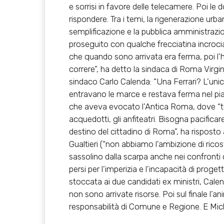
e sorrisi in favore delle telecamere. Poi le
rispondere. Tra i temi, la rigenerazione urbana
semplificazione e la pubblica amministrazione,
proseguito con qualche frecciatina incroci
che quando sono arrivata era ferma, poi l’
correre”, ha detto la sindaca di Roma Virgin
sindaco Carlo Calenda: “Una Ferrari? L’uni
entravano le marce e restava ferma nel pia
che aveva evocato l’Antica Roma, dove “tutto
acquedotti, gli anfiteatri. Bisogna pacificare
destino del cittadino di Roma”, ha risposto 
Gualtieri (“non abbiamo l’ambizione di rico
sassolino dalla scarpa anche nei confronti del
persi per l’imperizia e l’incapacità di prog
stoccata ai due candidati ex ministri, Cale
non sono arrivate risorse. Poi sul finale l’a
responsabilità di Comune e Regione. E Miche