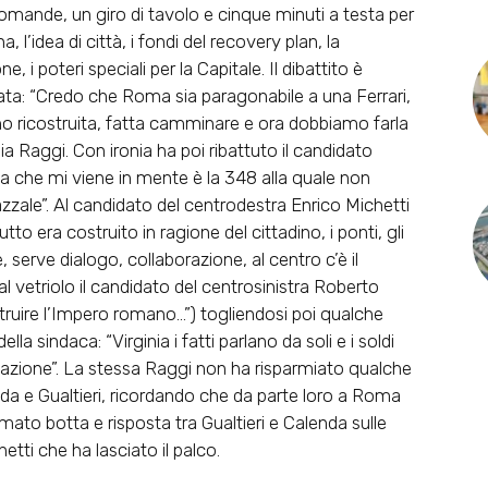
 domande, un giro di tavolo e cinque minuti a testa per
, l’idea di città, i fondi del recovery plan, la
 i poteri speciali per la Capitale. Il dibattito è
ata: “Credo che Roma sia paragonabile a una Ferrari,
ho ricostruita, fatta camminare e ora dobbiamo farla
ia Raggi. Con ironia ha poi ribattuto il candidato
ca che mi viene in mente è la 348 alla quale non
zzale”. Al candidato del centrodestra Enrico Michetti
 era costruito in ragione del cittadino, i ponti, gli
, serve dialogo, collaborazione, al centro c’è il
al vetriolo il candidato del centrosinistra Roberto
struire l’Impero romano…”) togliendosi poi qualche
la sindaca: “Virginia i fatti parlano da soli e i soldi
ettazione”. La stessa Raggi non ha risparmiato qualche
nda e Gualtieri, ricordando che da parte loro a Roma
nimato botta e risposta tra Gualtieri e Calenda sulle
tti che ha lasciato il palco.