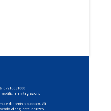
Iva: 07216031000
 modifiche e integrazioni.
nute di dominio pubblico. Gli
vendo al seguente indirizzo: