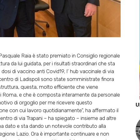
. Pasquale Raia è stato premiato in Consiglio regionale
ura da lui guidata, per i risultati straordinari che sta
dosi di vaccino anti Covid19, l’ hub vaccinale di via
centro di Ladispoli sono state somministrate finora
struttura, questa, molto efficiente che viene
cia di Roma, e che è composta interamente da personale
motivo di orgoglio per me ricevere questo
U
one con cui lavoro quotidianamente”, ha affermato il
centro di via Trapani – ha spiegato – insieme ad altre
, ha dato e sta dando un notevole contributo alla
egione Lazio. Ora è importante continuare e non