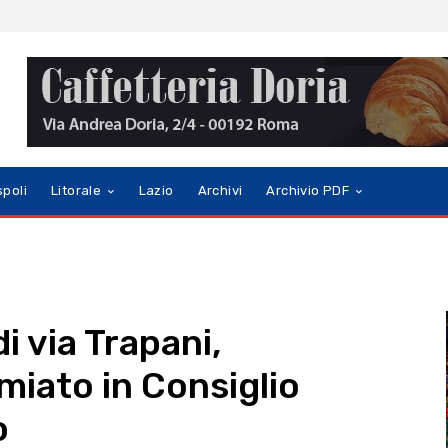
spoli
Litorale
Lazio
Archivi
Archivio PDF
i via Trapani,
miato in Consiglio
o