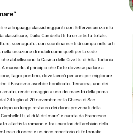
 mare”
i e ai linguaggi classicheggianti con l’effervescenza e lo
da classificare, Duilio Cambellotti fu un artista totale,
scultore, scenografo, con sconfinamenti di campo nelle arti
, nella creazione di mobili come quelli per la sede
 che abbelliscono la Casina delle Civette di Villa Torlonia
 muoverlo, il principio che l’arte dovesse parlare a
azione, l’agro pontino, dove lavorò per anni per migliorare
i che il Fascismo avrebbe bonificato. Terracina, uno dei
to amato, rende omaggio a uno dei maestri della prima
l 24 luglio al 20 novembre nella Chiesa di San
o dopo un lungo restauro dei danni provocati della
Cambellotti, al di là del mare” è curata da Francesco
o all’artista romano e tra i curatori dell’archivio della
tinaio di opere e un ricco repertorio di fotografie