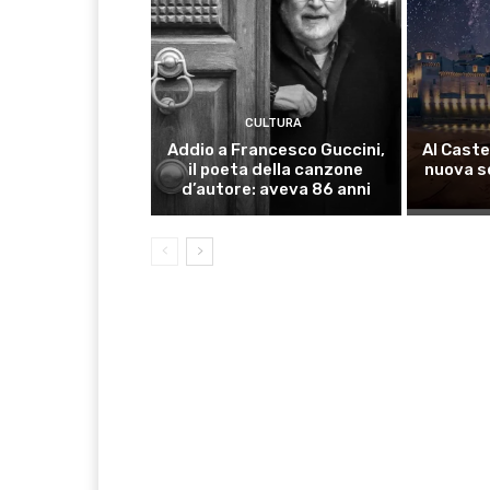
CULTURA
Addio a Francesco Guccini,
Al Caste
il poeta della canzone
nuova s
d’autore: aveva 86 anni