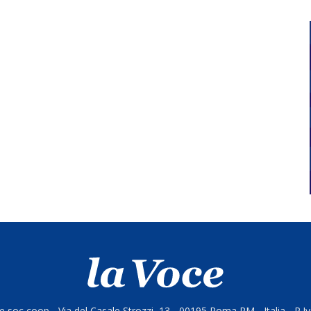
 soc coop - Via del Casale Strozzi, 13 - 00195 Roma RM - Italia - P.