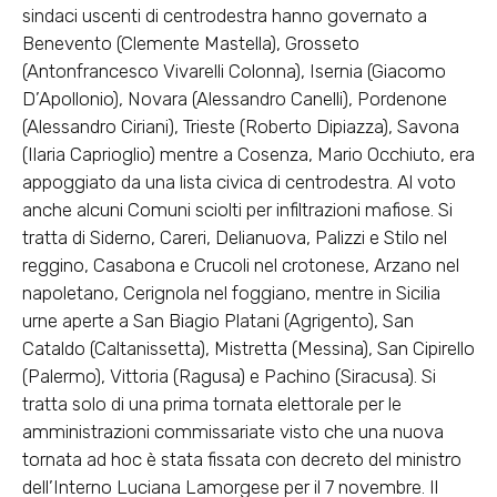
sindaci uscenti di centrodestra hanno governato a
Benevento (Clemente Mastella), Grosseto
(Antonfrancesco Vivarelli Colonna), Isernia (Giacomo
D’Apollonio), Novara (Alessandro Canelli), Pordenone
(Alessandro Ciriani), Trieste (Roberto Dipiazza), Savona
(Ilaria Caprioglio) mentre a Cosenza, Mario Occhiuto, era
appoggiato da una lista civica di centrodestra. Al voto
anche alcuni Comuni sciolti per infiltrazioni mafiose. Si
tratta di Siderno, Careri, Delianuova, Palizzi e Stilo nel
reggino, Casabona e Crucoli nel crotonese, Arzano nel
napoletano, Cerignola nel foggiano, mentre in Sicilia
urne aperte a San Biagio Platani (Agrigento), San
Cataldo (Caltanissetta), Mistretta (Messina), San Cipirello
(Palermo), Vittoria (Ragusa) e Pachino (Siracusa). Si
tratta solo di una prima tornata elettorale per le
amministrazioni commissariate visto che una nuova
tornata ad hoc è stata fissata con decreto del ministro
dell’Interno Luciana Lamorgese per il 7 novembre. Il