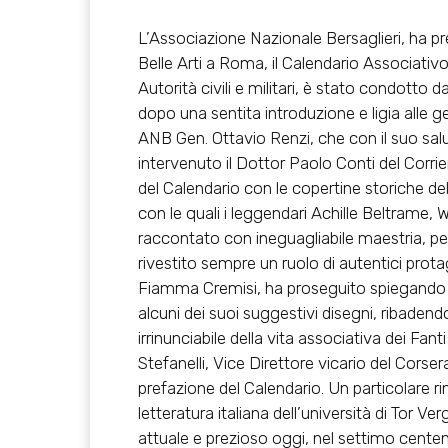
L’Associazione Nazionale Bersaglieri, ha pr
Belle Arti a Roma, il Calendario Associativ
Autorità civili e militari, è stato condotto 
dopo una sentita introduzione e ligia alle g
ANB Gen. Ottavio Renzi, che con il suo salu
intervenuto il Dottor Paolo Conti del Corrie
del Calendario con le copertine storiche del
con le quali i leggendari Achille Beltrame, 
raccontato con ineguagliabile maestria, pezzi
rivestito sempre un ruolo di autentici protag
Fiamma Cremisi, ha proseguito spiegando la
alcuni dei suoi suggestivi disegni, ribad
irrinunciabile della vita associativa dei Fa
Stefanelli, Vice Direttore vicario del Corser
prefazione del Calendario. Un particolare r
letteratura italiana dell’università di Tor Ve
attuale e prezioso oggi, nel settimo cente