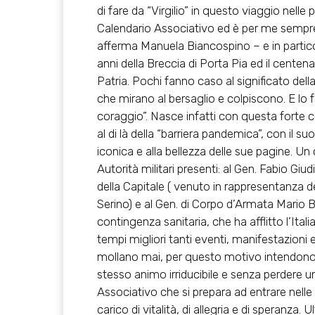
di fare da “Virgilio” in questo viaggio nelle 
Calendario Associativo ed è per me sempre
afferma Manuela Biancospino – e in partico
anni della Breccia di Porta Pia ed il centena
Patria. Pochi fanno caso al significato dell
che mirano al bersaglio e colpiscono. E l
coraggio”. Nasce infatti con questa forte c
al di là della “barriera pandemica”, con il su
iconica e alla bellezza delle sue pagine. U
Autorità militari presenti: al Gen. Fabio G
della Capitale ( venuto in rappresentanza d
Serino) e al Gen. di Corpo d’Armata Mario B
contingenza sanitaria, che ha afflitto l’Ita
tempi migliori tanti eventi, manifestazioni e
mollano mai, per questo motivo intendono 
stesso animo irriducibile e senza perdere 
Associativo che si prepara ad entrare nelle
carico di vitalità, di allegria e di speranza. 