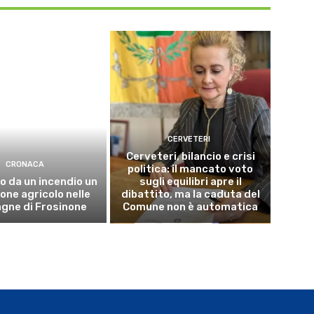
CERVETERI
Cerveteri, bilancio e crisi
CRONACA
politica: il mancato voto
o da un incendio un
sugli equilibri apre il
ne agricolo nelle
dibattito, ma la caduta del
gne di Frosinone
Comune non è automatica