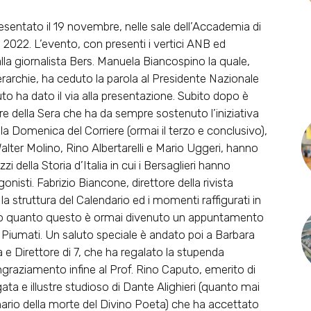
esentato il 19 novembre, nelle sale dell’Accademia di
o 2022. L’evento, con presenti i vertici ANB ed
dalla giornalista Bers. Manuela Biancospino la quale,
erarchie, ha ceduto la parola al Presidente Nazionale
to ha dato il via alla presentazione. Subito dopo è
re della Sera che ha da sempre sostenuto l’iniziativa
la Domenica del Corriere (ormai il terzo e conclusivo),
Walter Molino, Rino Albertarelli e Mario Uggeri, hanno
 della Storia d’Italia in cui i Bersaglieri hanno
onisti. Fabrizio Biancone, direttore della rivista
 struttura del Calendario ed i momenti raffigurati in
endo quanto questo è ormai divenuto un appuntamento
nti Piumati. Un saluto speciale è andato poi a Barbara
a e Direttore di 7, che ha regalato la stupenda
ingraziamento infine al Prof. Rino Caputo, emerito di
rgata e illustre studioso di Dante Alighieri (quanto mai
nario della morte del Divino Poeta) che ha accettato