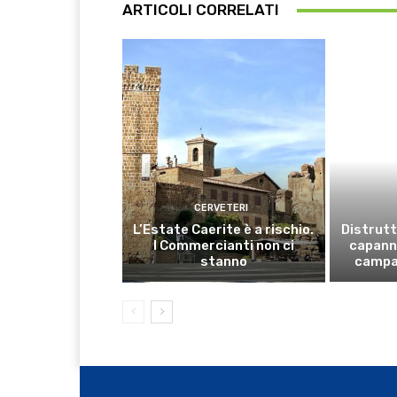
ARTICOLI CORRELATI
CERVETERI
L’Estate Caerite è a rischio.
Distrutt
I Commercianti non ci
capanno
stanno
campa