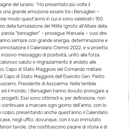
pagine del lunario. “Ho presentato più volte il
 una grande emozione essere tra i Bersaglieri –
lar modo quest’anno in cui si sono celebrati i 150
rio della tumulazione del Milite Ignoto all’Altare della
a parola “bersaglieri” – prosegue Manuela – vuol dire
o fanno sempre con grande energia, determinazione e
onnotazione il Calendario Cremisi 2022, e si proietta
o incisivo messaggio di positività, unito alla forza
n caloroso saluto e ringraziamento è andato alle
iudici, Capo di Stato Maggiore del Comando militare
el Capo di Stato Maggiore dell’Esercito Gen. Pietro
uscemi, Presidente di Assoarma. Nella terribile
lia ed il mondo, i Bersaglieri hanno dovuto prorogare a
 progetti. Essi sono ottimisti e, per definizione, non
continuare a marcare ogni giorno dell’anno, con lo
un colpo, presentando anche quest’anno il Calendario
 case, negli uffici, dovunque, con il suo immutato
Ulteriori tavole, che costituiscono pagine di storia e di