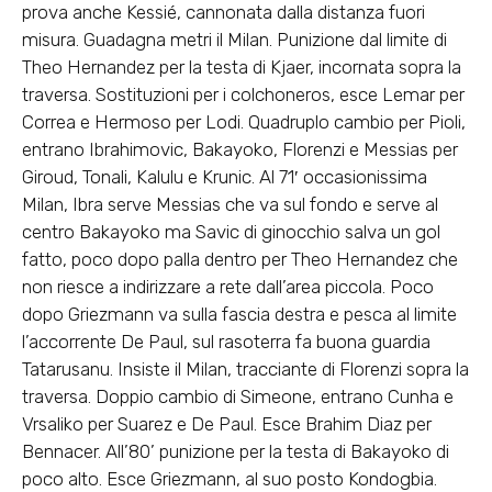
prova anche Kessié, cannonata dalla distanza fuori
misura. Guadagna metri il Milan. Punizione dal limite di
Theo Hernandez per la testa di Kjaer, incornata sopra la
traversa. Sostituzioni per i colchoneros, esce Lemar per
Correa e Hermoso per Lodi. Quadruplo cambio per Pioli,
entrano Ibrahimovic, Bakayoko, Florenzi e Messias per
Giroud, Tonali, Kalulu e Krunic. Al 71′ occasionissima
Milan, Ibra serve Messias che va sul fondo e serve al
centro Bakayoko ma Savic di ginocchio salva un gol
fatto, poco dopo palla dentro per Theo Hernandez che
non riesce a indirizzare a rete dall’area piccola. Poco
dopo Griezmann va sulla fascia destra e pesca al limite
l’accorrente De Paul, sul rasoterra fa buona guardia
Tatarusanu. Insiste il Milan, tracciante di Florenzi sopra la
traversa. Doppio cambio di Simeone, entrano Cunha e
Vrsaliko per Suarez e De Paul. Esce Brahim Diaz per
Bennacer. All’80’ punizione per la testa di Bakayoko di
poco alto. Esce Griezmann, al suo posto Kondogbia.