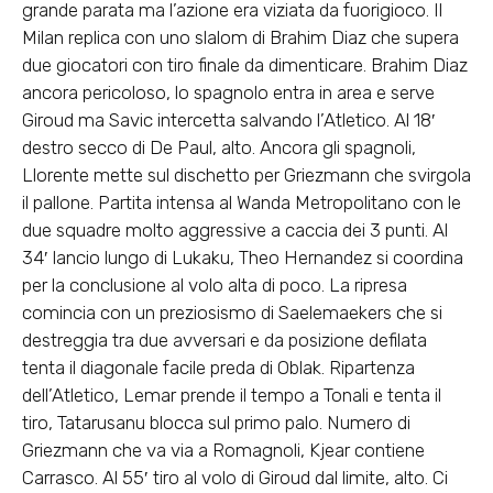
grande parata ma l’azione era viziata da fuorigioco. Il
Milan replica con uno slalom di Brahim Diaz che supera
due giocatori con tiro finale da dimenticare. Brahim Diaz
ancora pericoloso, lo spagnolo entra in area e serve
Giroud ma Savic intercetta salvando l’Atletico. Al 18′
destro secco di De Paul, alto. Ancora gli spagnoli,
Llorente mette sul dischetto per Griezmann che svirgola
il pallone. Partita intensa al Wanda Metropolitano con le
due squadre molto aggressive a caccia dei 3 punti. Al
34′ lancio lungo di Lukaku, Theo Hernandez si coordina
per la conclusione al volo alta di poco. La ripresa
comincia con un preziosismo di Saelemaekers che si
destreggia tra due avversari e da posizione defilata
tenta il diagonale facile preda di Oblak. Ripartenza
dell’Atletico, Lemar prende il tempo a Tonali e tenta il
tiro, Tatarusanu blocca sul primo palo. Numero di
Griezmann che va via a Romagnoli, Kjear contiene
Carrasco. Al 55′ tiro al volo di Giroud dal limite, alto. Ci