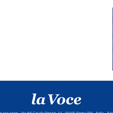
 soc coop - Via del Casale Strozzi, 13 - 00195 Roma RM - Italia - P.