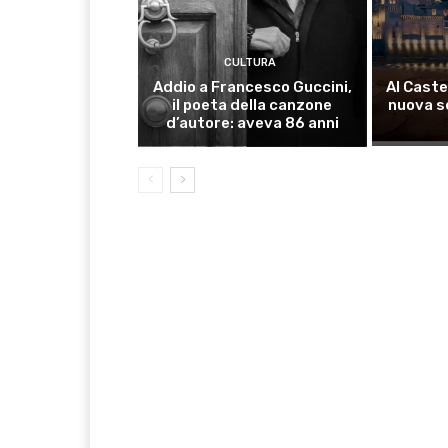
CULTURA
Addio a Francesco Guccini,
Al Caste
il poeta della canzone
nuova s
d’autore: aveva 86 anni