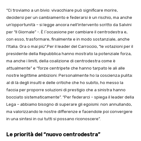
“Ci troviamo a un bivio: vivacchiare può significare morire,
decidersi per un cambiamento e federarsi è un rischio, ma anche
un’opportunità – si legge ancora nell’intervento scritto da Salvini
per “Il Giornale” -. È l`occasione per cambiare il centrodestra e,
con esso, trasformare, finalmente e in modo sostanziale, anche
l’Italia. Ora o mai più”.Per il leader del Carroccio, “le votazioni per il
presidente della Repubblica hanno mostrato la potenziale forza,
ma anche i limiti, della coalizione di centrodestra come è
attualmente” e “forze centripete che hanno tarpato le ali alle
nostre legittime ambizioni. Personalmente ho la coscienza pulita:
al di là degli insulti e delle critiche che ho subito, ho messo la
faccia per proporre soluzioni di prestigio che a sinistra hanno
bocciato sistematicamente”. “Per federarci – spiega il leader della
Lega – abbiamo bisogno di superare gli egoismi: non annullando,
ma valorizzando le nostre differenze e facendole poi convergere
in una sintesi in cui tutti si possano riconoscere”.
Le priorità del “nuovo centrodestra”