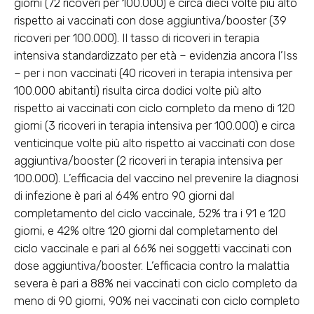
giorni (72 ricoveri per 100.000) e circa dieci volte più alto
rispetto ai vaccinati con dose aggiuntiva/booster (39
ricoveri per 100.000). Il
tasso di ricoveri in terapia
intensiva
standardizzato per età – evidenzia ancora l’Iss
– per i non vaccinati (40 ricoveri in terapia intensiva per
100.000 abitanti) risulta circa dodici volte più alto
rispetto ai vaccinati con ciclo completo da meno di 120
giorni (3 ricoveri in terapia intensiva per 100.000) e circa
venticinque volte più alto rispetto ai vaccinati con dose
aggiuntiva/booster (2 ricoveri in terapia intensiva per
100.000).
L’efficacia del vaccino nel prevenire la diagnosi
di infezione
è pari al 64% entro 90 giorni dal
completamento del ciclo vaccinale, 52% tra i 91 e 120
giorni, e 42% oltre 120 giorni dal completamento del
ciclo vaccinale e pari al 66% nei soggetti vaccinati con
dose aggiuntiva/booster.
L’efficacia contro la malattia
severa
è pari a 88% nei vaccinati con ciclo completo da
meno di 90 giorni, 90% nei vaccinati con ciclo completo