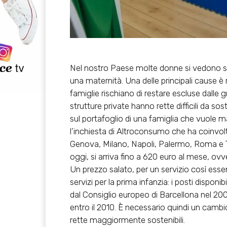
Nel nostro Paese molte donne si vedono sp
una maternità. Una delle principali cause 
famiglie rischiano di restare escluse dalle g
strutture private hanno rette difficili da
sul portafoglio di una famiglia che vuole ma
l’inchiesta di Altroconsumo che ha coinvolto
Genova, Milano, Napoli, Palermo, Roma e T
oggi, si arriva fino a 620 euro al mese, ovv
Un prezzo salato, per un servizio così essenz
servizi per la prima infanzia: i posti disponib
dal Consiglio europeo di Barcellona nel 20
entro il 2010. È necessario quindi un cambi
rette maggiormente sostenibili.