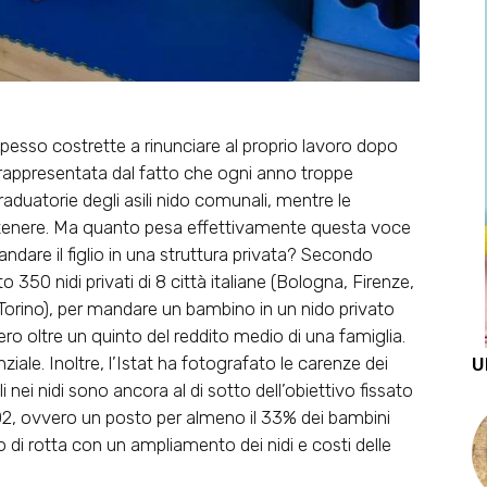
esso costrette a rinunciare al proprio lavoro dopo
è rappresentata dal fatto che ogni anno troppe
raduatorie degli asili nido comunali, mentre le
 sostenere. Ma quanto pesa effettivamente questa voce
ndare il figlio in una struttura privata? Secondo
 350 nidi privati di 8 città italiane (Bologna, Firenze,
orino), per mandare un bambino in un nido privato
ero oltre un quinto del reddito medio di una famiglia.
iale. Inoltre, l’Istat ha fotografato le carenze dei
U
ili nei nidi sono ancora al di sotto dell’obiettivo fissato
02, ovvero un posto per almeno il 33% dei bambini
o di rotta con un ampliamento dei nidi e costi delle