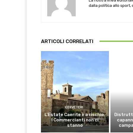
La nostra linea editoria
dalla politica allo sport,
ARTICOLI CORRELATI
CERVETERI
L’Estate Caerite è a rischio.
Distrutt
I Commercianti non ci
capanno
stanno
campa