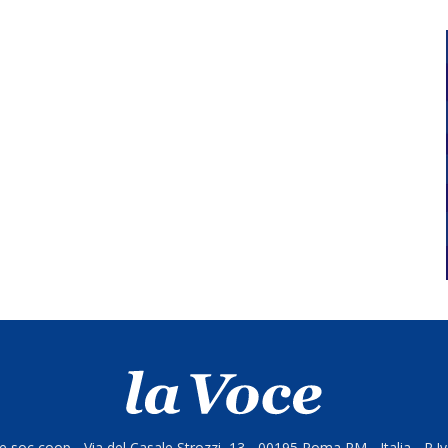
 soc coop - Via del Casale Strozzi, 13 - 00195 Roma RM - Italia - P.