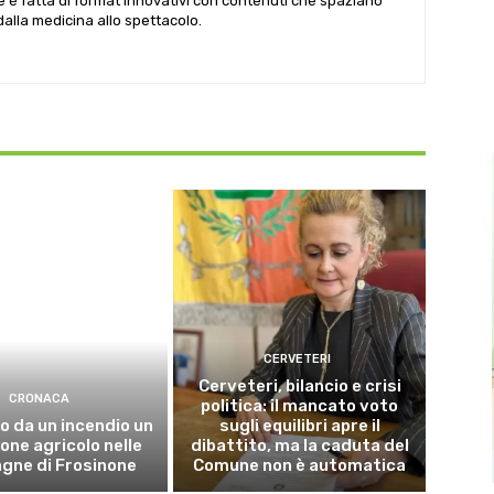
le è fatta di format innovativi con contenuti che spaziano
 dalla medicina allo spettacolo.
CERVETERI
Cerveteri, bilancio e crisi
CRONACA
politica: il mancato voto
o da un incendio un
sugli equilibri apre il
ne agricolo nelle
dibattito, ma la caduta del
gne di Frosinone
Comune non è automatica