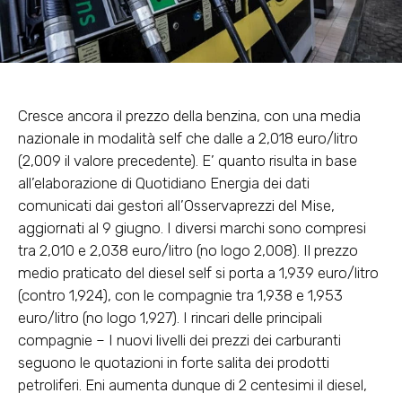
Cresce ancora il prezzo della benzina, con una media
nazionale in modalità self che dalle a 2,018 euro/litro
(2,009 il valore precedente). E’ quanto risulta in base
all’elaborazione di Quotidiano Energia dei dati
comunicati dai gestori all’Osservaprezzi del Mise,
aggiornati al 9 giugno. I diversi marchi sono compresi
tra 2,010 e 2,038 euro/litro (no logo 2,008). Il prezzo
medio praticato del diesel self si porta a 1,939 euro/litro
(contro 1,924), con le compagnie tra 1,938 e 1,953
euro/litro (no logo 1,927). I rincari delle principali
compagnie – I nuovi livelli dei prezzi dei carburanti
seguono le quotazioni in forte salita dei prodotti
petroliferi. Eni aumenta dunque di 2 centesimi il diesel,