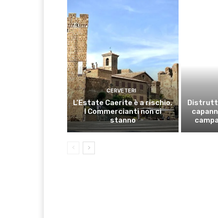
CERVETERI
L’Estate Caerite è a rischio.
Distrutt
I Commercianti non ci
capanno
stanno
campa