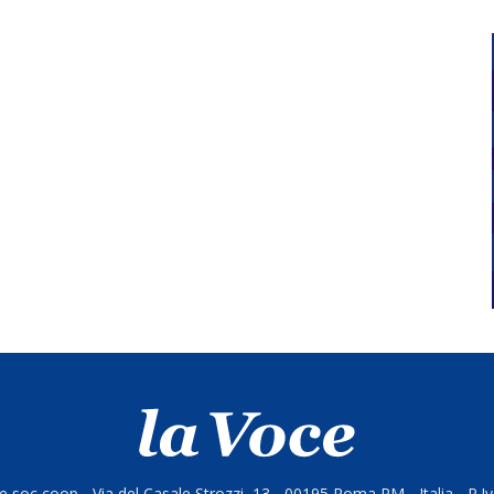
 soc coop - Via del Casale Strozzi, 13 - 00195 Roma RM - Italia - P.