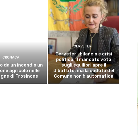
CERVETERI
Cerveteri, bilancio e crisi
CRONACA
politica: il mancato voto
o da un incendio un
sugli equilibri apre il
ne agricolo nelle
dibattito, ma la caduta del
gne di Frosinone
Comune non è automatica