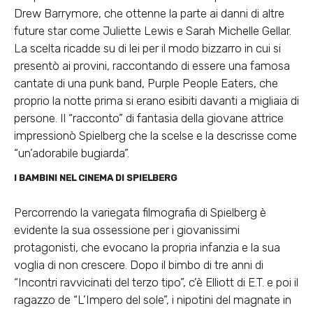
Drew Barrymore, che ottenne la parte ai danni di altre
future star come Juliette Lewis e Sarah Michelle Gellar.
La scelta ricadde su di lei per il modo bizzarro in cui si
presentò ai provini, raccontando di essere una famosa
cantate di una punk band, Purple People Eaters, che
proprio la notte prima si erano esibiti davanti a migliaia di
persone. Il “racconto” di fantasia della giovane attrice
impressionò Spielberg che la scelse e la descrisse come
“un’adorabile bugiarda”.
I BAMBINI NEL CINEMA DI SPIELBERG
Percorrendo la variegata filmografia di Spielberg è
evidente la sua ossessione per i giovanissimi
protagonisti, che evocano la propria infanzia e la sua
voglia di non crescere. Dopo il bimbo di tre anni di
“Incontri ravvicinati del terzo tipo”, c’è Elliott di E.T. e poi il
ragazzo de “L’Impero del sole”, i nipotini del magnate in